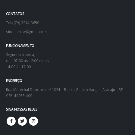
CONTATOS
Tel.: (79) 3214-3650
sindisan.se@gmail.com
FUNCIONAMENTO
Segunda à sexta,
das 07:00 às 12:00 e das
14:00 às 17:00.
ENDEREÇO
Rua Marechal Deodoro, nº 1024 – Bairro Getúlio Vargas, Aracaju – SE.
CEP: 49055-400
SIGA NOSSAS REDES