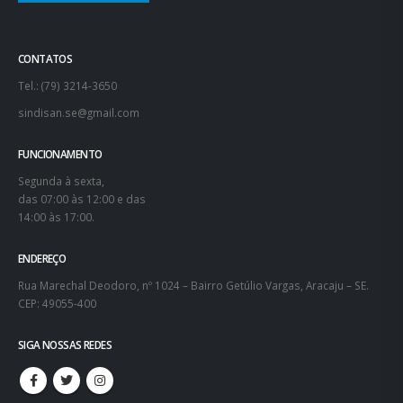
CONTATOS
Tel.: (79) 3214-3650
sindisan.se@gmail.com
FUNCIONAMENTO
Segunda à sexta,
das 07:00 às 12:00 e das
14:00 às 17:00.
ENDEREÇO
Rua Marechal Deodoro, nº 1024 – Bairro Getúlio Vargas, Aracaju – SE.
CEP: 49055-400
SIGA NOSSAS REDES