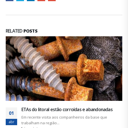
RELATED
POSTS
ETAs do litoral estão corroídas e abandonadas
01
Em recente visita aos companheiros da base que
abr
trabalham na região...