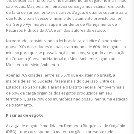
“As deficiências na coleta e no tratamento de esgoto no Brasil não
são novas. Mas pela primeira vez conseguimos estimar o impacto
da falta de saneamento nos cursos d’água, e quanto custaria para
que todo o país tivesse o mínimo de tratamento previsto por lei”,
diz Sergio Ayrimoraes, superintendente de Planejamento de
Recursos Hídricos da ANA e um dos autores do estudo.
Na verdade, considerando a lei brasileira, o índice é ainda pior:
quase 90% das cidades do país trata menos de 60% do esgoto – o
mínimo para que se possa lançá-lo nos rios, segundo a resolução
do Conama (Conselho Nacional do Meio Ambiente, ligado ao
Ministério do Meio Ambiente).
Apenas 769 cidades (entre as 5.570 que existem no Brasil), a
maioria delas no Sudeste, fazem mais do que isso. Entre os
Estados, só São Paulo, Paraná e o Distrito Federal removem mais
de 60% da carga orgânica dos esgotos produzidos em seu
território. Quase 70% dos municípios não possui nenhuma estação
de tratamento.
Piscinas de esgoto
A carga de esgoto é medida em Demanda Bioquímica de Oxigênio
(DBO) – que corresponde à matéria orgânica presente nele.