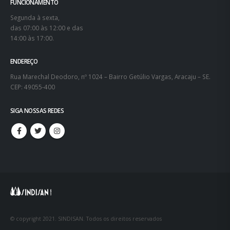
FUNCIONAMENTO
Segunda à sexta,
das 07:00 às 12:00 e das
14:00 às 17:00.
ENDEREÇO
Rua Marechal Deodoro, nº 1024 – Bairro Getúlio Vargas, Aracaju – SE.
CEP: 49055-400
SIGA NOSSAS REDES
© copyright 2021. SINDISAN. Todos os direitos reservados