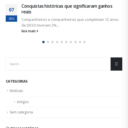
Trabalhador precisa votar com consciência… de
04
classe!
out
No dia 7 de outubro, a população sergipana e brasileira
irá...
leia mais
CATEGORIAS
Notícias
Artigos
Sem categoria