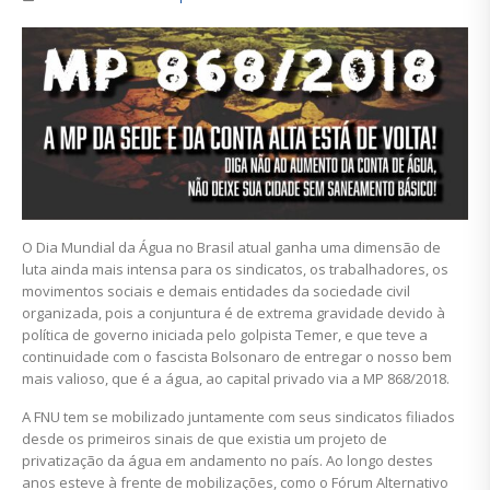
O Dia Mundial da Água no Brasil atual ganha uma dimensão de
luta ainda mais intensa para os sindicatos, os trabalhadores, os
movimentos sociais e demais entidades da sociedade civil
organizada, pois a conjuntura é de extrema gravidade devido à
política de governo iniciada pelo golpista Temer, e que teve a
continuidade com o fascista Bolsonaro de entregar o nosso bem
mais valioso, que é a água, ao capital privado via a MP 868/2018.
A FNU tem se mobilizado juntamente com seus sindicatos filiados
desde os primeiros sinais de que existia um projeto de
privatização da água em andamento no país. Ao longo destes
anos esteve à frente de mobilizações, como o Fórum Alternativo