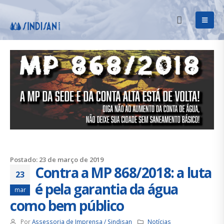
Postado: 23 de março de 2019
Contra a MP 868/2018: a luta
23
é pela garantia da água
mar
como bem público
Por
Assessoria de Imprensa / Sindisan
Notícias