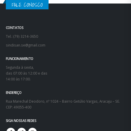
FALE CONOSCO
CONTATOS
Tel.: (79) 3214-3650
sindisan.se@gmail.com
FUNCIONAMENTO
Segunda à sexta,
das 07:00 às 12:00 e das
14:00 às 17:00.
ENDEREÇO
Rua Marechal Deodoro, nº 1024 – Bairro Getúlio Vargas, Aracaju – SE.
CEP: 49055-400
SIGA NOSSAS REDES