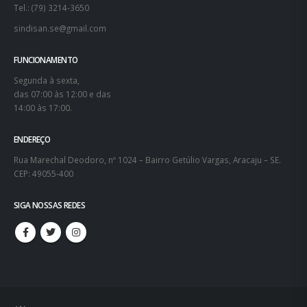
Tel.: (79) 3214-3650
sindisan.se@gmail.com
FUNCIONAMENTO
Segunda à sexta,
das 07:00 às 12:00 e das
14:00 às 17:00.
ENDEREÇO
Rua Marechal Deodoro, nº 1024 – Bairro Getúlio Vargas, Aracaju – SE.
CEP: 49055-400
SIGA NOSSAS REDES