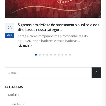
Precisaremos de mais lanternas de Diógenes
30
Conta a história grega que o filósofo Diógenes de Sínope
jan
andava...
leia mais
CATEGORIAS
Notícias