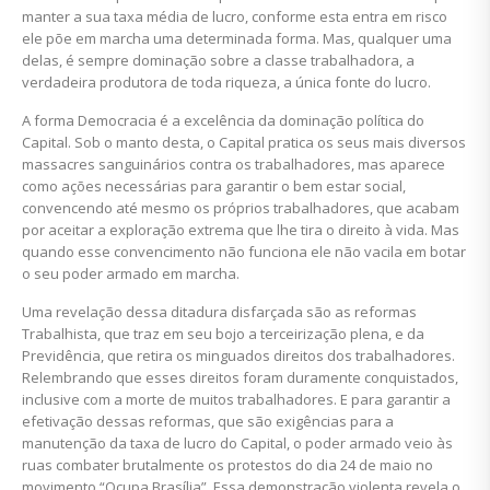
manter a sua taxa média de lucro, conforme esta entra em risco
ele põe em marcha uma determinada forma. Mas, qualquer uma
delas, é sempre dominação sobre a classe trabalhadora, a
verdadeira produtora de toda riqueza, a única fonte do lucro.
A forma Democracia é a excelência da dominação política do
Capital. Sob o manto desta, o Capital pratica os seus mais diversos
massacres sanguinários contra os trabalhadores, mas aparece
como ações necessárias para garantir o bem estar social,
convencendo até mesmo os próprios trabalhadores, que acabam
por aceitar a exploração extrema que lhe tira o direito à vida. Mas
quando esse convencimento não funciona ele não vacila em botar
o seu poder armado em marcha.
Uma revelação dessa ditadura disfarçada são as reformas
Trabalhista, que traz em seu bojo a terceirização plena, e da
Previdência, que retira os minguados direitos dos trabalhadores.
Relembrando que esses direitos foram duramente conquistados,
inclusive com a morte de muitos trabalhadores. E para garantir a
efetivação dessas reformas, que são exigências para a
manutenção da taxa de lucro do Capital, o poder armado veio às
ruas combater brutalmente os protestos do dia 24 de maio no
movimento “Ocupa Brasília”. Essa demonstração violenta revela o