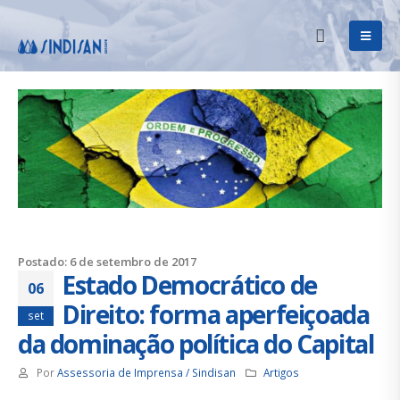
Postado: 6 de setembro de 2017
Estado Democrático de
06
Direito: forma aperfeiçoada
set
da dominação política do Capital
Por
Assessoria de Imprensa / Sindisan
Artigos