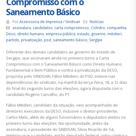
Compromisso com o
Saneamento Básico
Por
Assessoria de Imprensa / Sindisan
Notícias
assinatura
,
candidatos
,
carta compromisso
,
Cohidro
,
companhia
,
Deso
,
direito humano
,
empresa pública
,
estado
,
governo
,
mitidieri
,
partido
,
privatização
,
psd
,
saneamento básico
,
Sergipe
Diferente dos demais candidatos ao governo do estado de
Sergipe, que assinaram ainda no primeiro turno a Carta
Compromisso com o Saneamento Básico como Direito Humano
Fundamental e Bem Público e contra a privatização da DESO,
proposta pelo SINDISAN, Fábio Mitidieri, do PSD, esteve nas
dependências do sindicato, na manhã da terça-feira, 18, a 12 dias
do final do segundo turno das eleições, agora disputada com o
candidato Rogério Carvalho, do PT.
Fábio Mitidieri, candidato da situação, veio acompanhado de
diretores executivos da DESO, inclusive o diretor-presidente,
Carlos Melo, além de alguns funcionários e deputados eleitos no
primeiro turno das eleições. Na oportunidade, antes da
assinatura, o presidente do SINDISAN, Silvio Ricardo de Sá,
lembrou que o candidato, então deputado federal, votou contra o