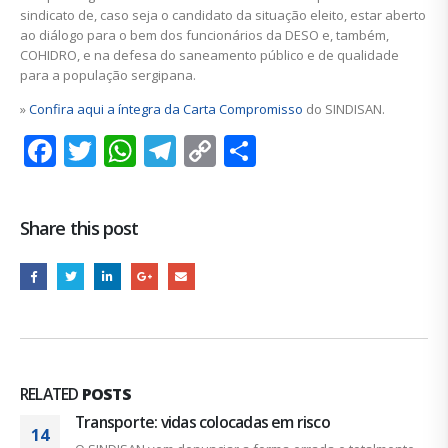
sindicato de, caso seja o candidato da situação eleito, estar aberto
ao diálogo para o bem dos funcionários da DESO e, também,
COHIDRO, e na defesa do saneamento público e de qualidade
para a população sergipana.
»
Confira aqui a íntegra da Carta Compromisso
do SINDISAN.
Facebook
Twitter
WhatsApp
Telegram
Copy
Share
Link
Share this post
RELATED
POSTS
s colocadas em risco
Prazo final para i
09
habitação é dia 17