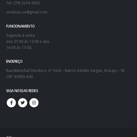
Tel.: (79) 3214-3650
sindisan.se@gmail.com
FUNCIONAMENTO
Segunda à sexta,
das 07:00 às 12:00 e das
14:00 às 17:00.
ENDEREÇO
Rua Marechal Deodoro, nº 1024 – Bairro Getúlio Vargas, Aracaju – SE.
CEP: 49055-400
SIGA NOSSAS REDES