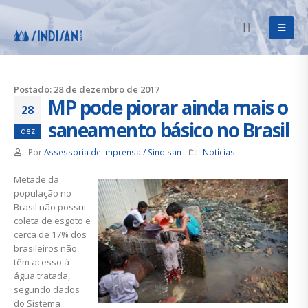
Postado: 28 de dezembro de 2017
MP pode piorar ainda mais o
28
saneamento básico no Brasil
dez
Por
Assessoria de Imprensa / Sindisan
Notícias
Metade da
população no
Brasil não possui
coleta de esgoto e
cerca de 17% dos
brasileiros não
têm acesso à
água tratada,
segundo dados
do Sistema