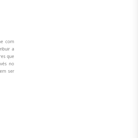
iae com
ibuir a
res que
evés no
dem ser