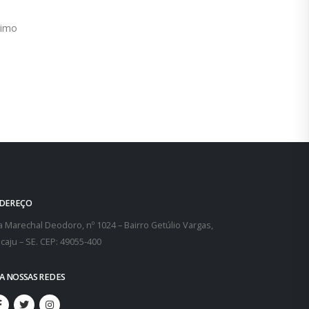
out
dem
As fotos que companheiros estão mandando do
interior do estado, mostrando...
leia mais
DEREÇO
 Marechal Deodoro, nº 1024 – Bairro Getúlio Vargas,
caju – SE. CEP: 49055-400
GA NOSSAS REDES