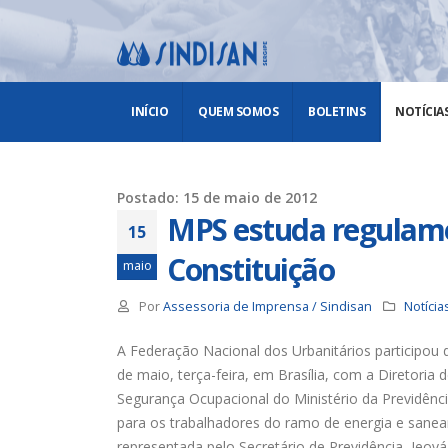
INÍCIO
QUEM SOMOS
BOLETINS
NOTÍCIA
Postado: 15 de maio de 2012
MPS estuda regulame
15
Constituição
maio
Por
Assessoria de Imprensa / Sindisan
Notícia
A Federação Nacional dos Urbanitários participou 
de maio, terça-feira, em Brasília, com a Diretoria 
Segurança Ocupacional do Ministério da Previdênci
para os trabalhadores do ramo de energia e sanea
representada pelo Secretário de Previdência, Jeov