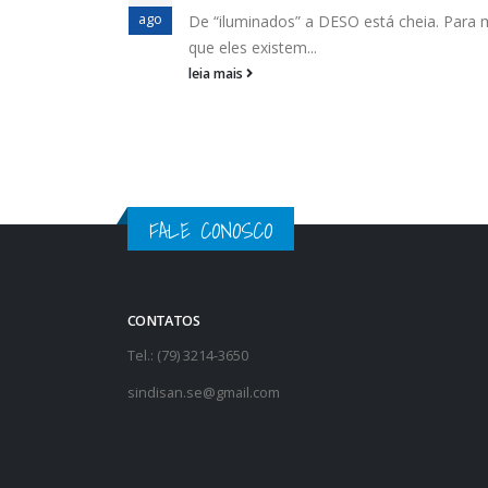
problemas
abr
ra mostrar
A direção do SINDISAN esteve reunida, no
dia 28/3, com...
leia mais
FALE CONOSCO
CONTATOS
Tel.: (79) 3214-3650
sindisan.se@gmail.com