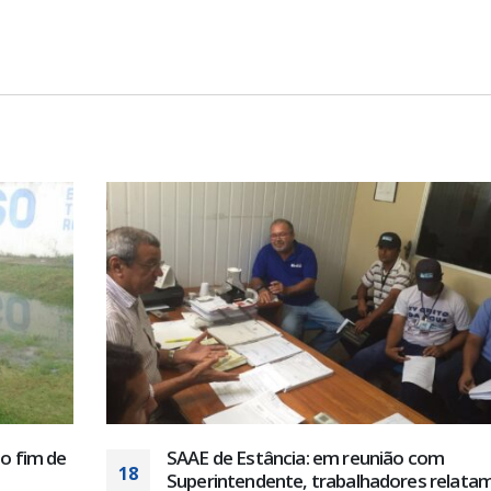
Operadores da Captação da Cabrita pe
28
tam
socorro