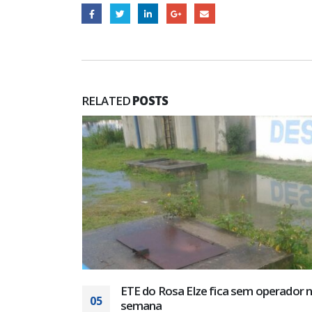
RELATED
POSTS
r no fim de
SAAE de Estância: em reunião com
18
Superintendente, trabalhadores rela