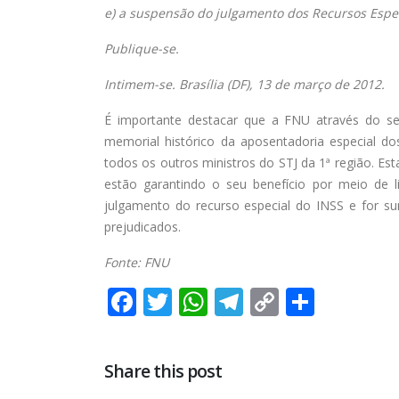
e) a suspensão do julgamento dos Recursos Especi
Publique-se.
Intimem-se. Brasília (DF), 13 de março de 2012.
É importante destacar que a FNU através do se
memorial histórico da aposentadoria especial dos
todos os outros ministros do STJ da 1ª região. E
estão garantindo o seu benefício por meio de 
julgamento do recurso especial do INSS e for s
prejudicados.
Fonte: FNU
Facebook
Twitter
WhatsApp
Telegram
Copy
Share
Link
Share this post