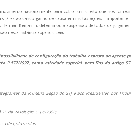
 movimento nacionalmente para cobrar um direito que nos foi reti
país já estão dando ganho de causa em muitas ações. É importante 
Dr. Herman Benjamin, determinou a suspensão de todos os julgame
ão nesta instância superior: Leia:
“
possibilidade de configuração do trabalho exposto ao agente p
eto 2.172/1997, como atividade especial, para fins do artigo 57
ntegrantes da Primeira Seção do STJ e aos Presidentes dos Tribu
 § 2º, da Resolução STJ 8/2008;
azo de quinze dias;