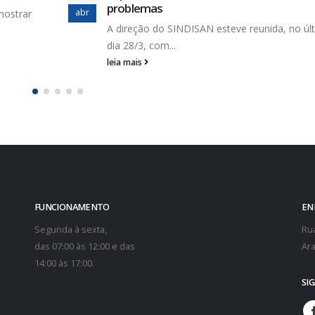
out
Os trabalhadores da Captação da Cabrita pe
 último
socorro! A situação é...
leia mais
FUNCIONAMENTO
EN
Segunda à sexta,
Rua
das 07:00 às 12:00 e das
Ara
14:00 às 17:00.
SI