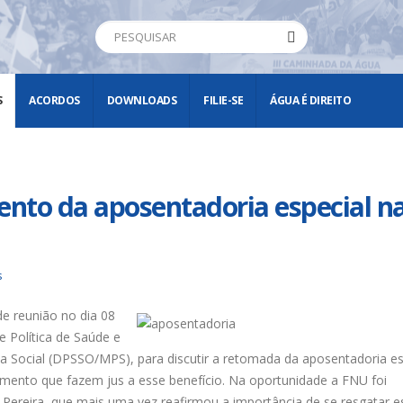
S
ACORDOS
DOWNLOADS
FILIE-SE
ÁGUA É DIREITO
nto da aposentadoria especial n
s
de reunião no dia 08
de Política de Saúde e
a Social (DPSSO/MPS), para discutir a retomada da aposentadoria es
mento que fazem jus a esse benefício. Na oportunidade a FNU foi
á Pereira, que mais uma vez reafirmou a importância de se resgatar e