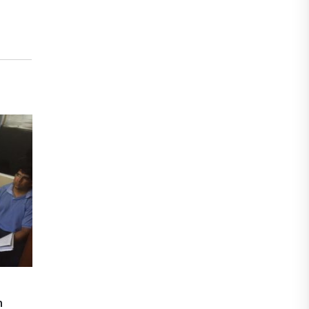
dem
Reformas em unidades da Deso mais
13
parecem ‘brincadeira’