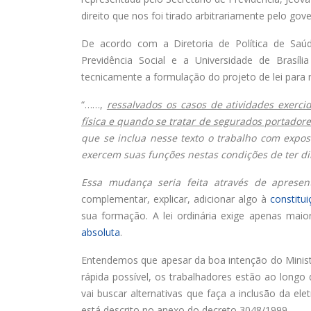
Chapa 1 – “Unidade,
direito que nos foi tirado arbitrariamente pelo gov
Resistência e Luta vence” a
eleição do Sindisan
De acordo com a Diretoria de Política de Saúd
25 de julho de 2026
16 de ju
Previdência Social e a Universidade de Brasí
tecnicamente a formulação do projeto de lei para 
Eleição para Diretoria
Executiva e Conselho Fiscal do
SINDISAN acontece até o dia
“……,
ressalvados os casos de atividades exerc
24
para o
física e quando se tratar de segurados portador
21 de julho de 2026
11 de ju
que se inclua nesse texto o trabalho com exposi
exercem suas funções nestas condições de ter dir
Duas chapas inscritas para a
eleição do SINDISAN; pleito
Essa mudança seria feita através de apres
acontece de 21 a 24 de julho
complementar, explicar, adicionar algo à
constitu
19 de junho de 2026
2 de jun
sua formação. A lei ordinária exige apenas maio
absoluta
.
Entendemos que apesar da boa intenção do Minis
rápida possível, os trabalhadores estão ao longo
vai buscar alternativas que faça a inclusão da ele
está descrito no anexo do decreto 3048/1999.