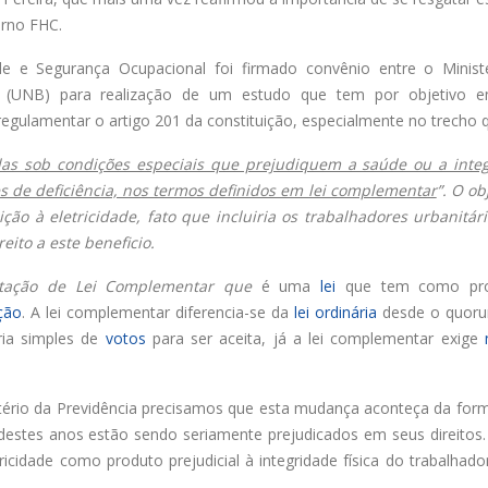
Urbanitários participam de
Chapa 1 – “Unidade,
erno FHC.
reunião do Comitê de
Resistência e Luta venc
Saneamento do ConCidades
eleição do Sindisan
e e Segurança Ocupacional foi firmado convênio entre o Minist
nho de 2026
25 de julho de 2026
lia (UNB) para realização de um estudo que tem por objetivo 
regulamentar o artigo 201 da constituição, especialmente no trecho q
Trabalhadores da Iguá
Eleição para Diretoria
Sergipe rejeitam
Executiva e Conselho Fi
contraproposta da empresa
SINDISAN acontece até 
idas sob condições especiais que prejudiquem a saúde ou a inte
 ACT 2026-2027
24
es de deficiência, nos termos definidos em lei complementar
”. O ob
nho de 2026
21 de julho de 2026
ção à eletricidade, fato que incluiria os trabalhadores urbanitár
eito a este beneficio.
Prestação de Contas de 2025
Duas chapas inscritas 
do SINDISAN é aprovada em
eleição do SINDISAN; pl
entação de Lei Complementar que
é uma
lei
que tem como pro
assembleia
acontece de 21 a 24 de 
ição
. A lei complementar diferencia-se da
lei ordinária
desde o quoru
ho de 2026
19 de junho de 2026
ria simples de
votos
para ser aceita, já a lei complementar exige
tério da Previdência precisamos que esta mudança aconteça da for
 destes anos estão sendo seriamente prejudicados em seus direitos
tricidade como produto prejudicial à integridade física do trabalhad