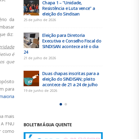
Urbanitários participam de
Chap
e” a
reunião do Comitê de
Resi
Saneamento do ConCidades
elei
ério da
16 de junho de 2026
25 de julho de 
embasar
ue diz:
Trabalhadores da Iguá
Elei
scal do
Sergipe rejeitam
Exec
o dia
contraproposta da empresa
SIND
gridade
para o ACT 2026-2027
24
jetivo é
11 de junho de 2026
21 de julho de 
ios que
para a
Prestação de Contas de 2025
Duas
eito
do SINDISAN é aprovada em
elei
pósito
julho
assembleia
acon
m para
2 de junho de 2026
19 de junho de 
maioria
ma mais
. A FNU
BOLETIM ÁGUA QUENTE
or como