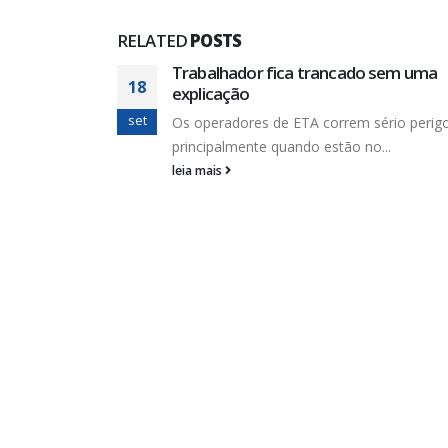
RELATED
POSTS
Trabalhador fica trancado sem uma
18
explicação
set
Os operadores de ETA correm sério perig
principalmente quando estão no...
leia mais
ar para
alertando