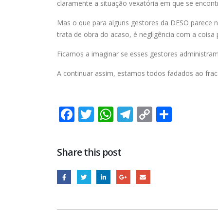
claramente a situação vexatória em que se encont
Mas o que para alguns gestores da DESO parece no
trata de obra do acaso, é negligência com a coisa
Ficamos a imaginar se esses gestores administra
A continuar assim, estamos todos fadados ao frac
Facebook
Twitter
WhatsApp
Telegram
Copy
Share
Link
Share this post