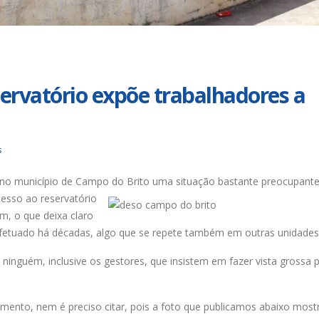
Duas chapas inscritas para a
Trabalhadores da Iguá
eleição do SINDISAN; pleito
até o dia 17/8 para
acontece de 21 a 24 de julho
desautorizar desconto
contribuição assistencial
nho de 2026
4 de agosto de 2026
Urbanitários participam de
ervatório expõe trabalhadores a
reunião do Comitê de
Chapa 1 – “Unidade,
Saneamento do ConCidades
Resistência e Luta venc
eleição do Sindisan
nho de 2026
25 de julho de 2026
s
Trabalhadores da Iguá
Sergipe rejeitam
Eleição para Diretoria
contraproposta da empresa
Executiva e Conselho Fi
 no município de Campo do Brito uma situação bastante preocupante
 ACT 2026-2027
SINDISAN acontece até 
esso ao reservatório
24
nho de 2026
m, o que deixa claro
21 de julho de 2026
fetuado há décadas, algo que se repete também em outras unidades
inguém, inclusive os gestores, que insistem em fazer vista grossa 
ento, nem é preciso citar, pois a foto que publicamos abaixo most