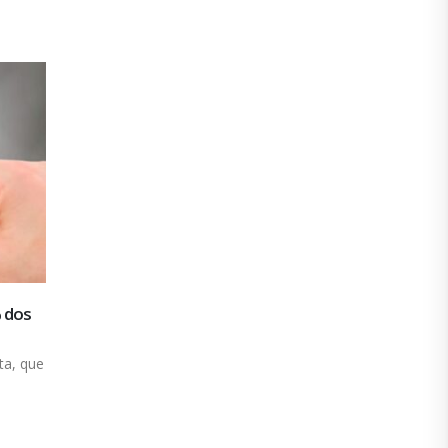
Privatizações de Temer vão prejudicar
01
geração de empregos, diz economista
set
O pacote de 57 privatizações anunciado pelo
governo golpista do presidente...
leia mais
% dos
ta, que