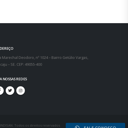
DEREÇO
 Marechal Deodoro, nº 1024 – Bairro Getúlio Vargas,
caju – SE. CEP: 49055-400
GA NOSSAS REDES
SINDISAN. Todos os direitos reservados
FALE CONOSCO