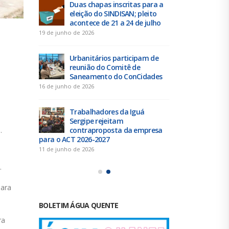
 tem
Duas chapas inscritas para a
Tra
eleição do SINDISAN; pleito
até 
 da
acontece de 21 a 24 de julho
des
contribuição 
19 de junho de 2026
4 de agosto de 
Urbanitários participam de
reunião do Comitê de
Chap
e” a
Saneamento do ConCidades
Resi
elei
16 de junho de 2026
25 de julho de 
Trabalhadores da Iguá
Sergipe rejeitam
Elei
scal do
contraproposta da empresa
Exec
.
o dia
para o ACT 2026-2027
SIND
24
11 de junho de 2026
21 de julho de 
.
para
BOLETIM ÁGUA QUENTE
ra