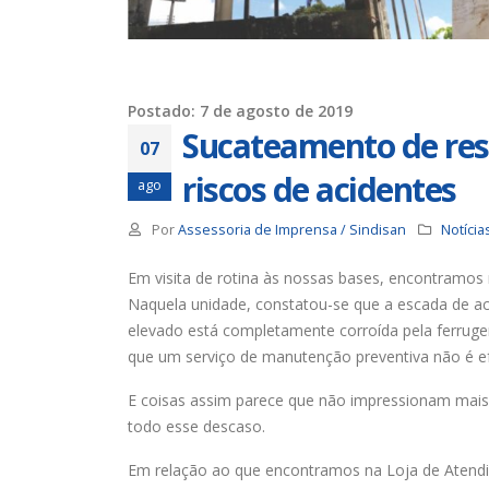
Trabalhadores da Iguá tem
até o dia 17/8 para
desautorizar desconto da
contribuição assistencial
19 de ju
4 de agosto de 2026
Postado: 7 de agosto de 2019
Sucateamento de res
Chapa 1 – “Unidade,
07
Resistência e Luta vence” a
riscos de acidentes
eleição do Sindisan
16 de ju
ago
25 de julho de 2026
Por
Assessoria de Imprensa / Sindisan
Notícia
Eleição para Diretoria
Executiva e Conselho Fiscal do
Em visita de rotina às nossas bases, encontramos
SINDISAN acontece até o dia
para o
Naquela unidade, constatou-se que a escada de ac
24
11 de ju
elevado está completamente corroída pela ferruge
21 de julho de 2026
que um serviço de manutenção preventiva não é e
E coisas assim parece que não impressionam mais n
todo esse descaso.
Em relação ao que encontramos na Loja de Atendim