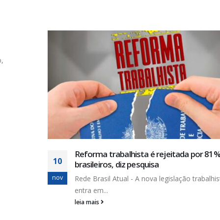
o,
Reforma trabalhista é rejeitada por 81
10
brasileiros, diz pesquisa
nov
Rede Brasil Atual - A nova legislação trabalhis
entra em...
leia mais