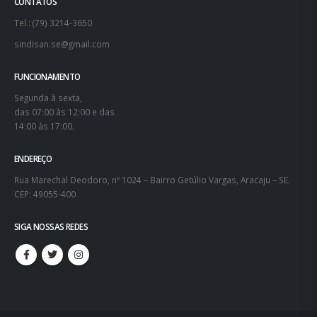
CONTATOS
Tel.: (79) 3214-3650
sindisan.se@gmail.com
FUNCIONAMENTO
Segunda à sexta,
das 07:00 às 12:00 e das
14:00 às 17:00.
ENDEREÇO
Rua Marechal Deodoro, nº 1024 – Bairro Getúlio Vargas, Aracaju – SE.
CEP: 49055-400
SIGA NOSSAS REDES