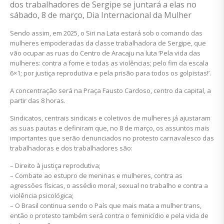
dos trabalhadores
de Sergipe se juntará a elas no
sábado,
8 de março, Dia Internacional da Mulher
Sendo assim, em 2025, o Siri na Lata estará sob o comando das
mulheres empoderadas da classe trabalhadora de Sergipe, que
vão ocupar as ruas do Centro de Aracaju na luta ‘Pela vida das
mulheres: contra a fome e todas as violências; pelo fim da escala
6×1; por justiça reprodutiva e pela prisão para todos os golpistas!’.
A concentração será na Praça Fausto Cardoso, centro da capital, a
partir das 8 horas.
Sindicatos, centrais sindicais e coletivos de mulheres já ajustaram
as suas pautas e definiram que, no 8 de março, os assuntos mais
importantes que serão denunciados no protesto carnavalesco das
trabalhadoras e dos trabalhadores são:
– Direito à justiça reprodutiva;
– Combate ao estupro de meninas e mulheres, contra as
agressões físicas, o assédio moral, sexual no trabalho e contra a
violência psicológica;
– O Brasil continua sendo o País que mais mata a mulher trans,
então o protesto também será contra o feminicídio e pela vida de