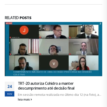
RELATED
POSTS
Trabalhadores estão deixando a DESO não porque
19
querem, mas por pressão
abr
Foi confirmada a saída de 233 companheiros e
companheiras da DESO...
leia mais