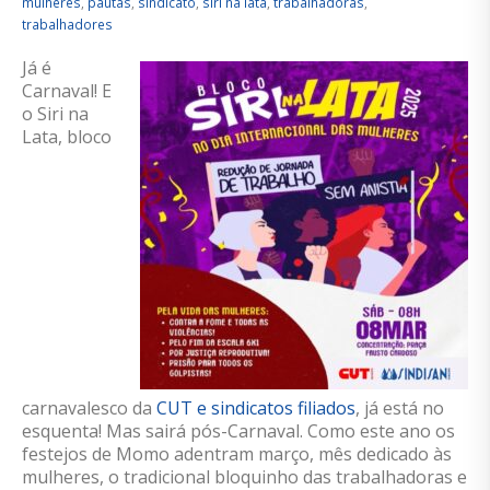
mulheres
,
pautas
,
sindicato
,
siri na lata
,
trabalhadoras
,
trabalhadores
Já é
Carnaval! E
o Siri na
Lata, bloco
carnavalesco da
CUT e sindicatos filiados
, já está no
esquenta! Mas sairá pós-Carnaval. Como este ano os
festejos de Momo adentra
m
março, mês dedicado às
mulheres, o tradicional bloquinho
das
trabalhadoras
e