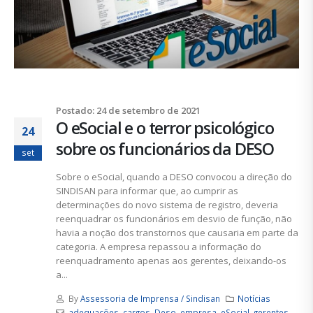
Postado: 24 de setembro de 2021
O eSocial e o terror psicológico
24
sobre os funcionários da DESO
set
Sobre o eSocial, quando a DESO convocou a direção do
SINDISAN para informar que, ao cumprir as
determinações do novo sistema de registro, deveria
reenquadrar os funcionários em desvio de função, não
havia a noção dos transtornos que causaria em parte da
categoria. A empresa repassou a informação do
reenquadramento apenas aos gerentes, deixando-os
a...
By
Assessoria de Imprensa / Sindisan
Notícias
adequações
,
cargos
,
Deso
,
empresa
,
eSocial
,
gerentes
,