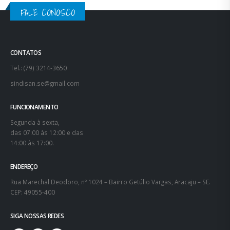
FALE CONOSCO
CONTATOS
Tel.: (79) 3214-3650
sindisan.se@gmail.com
FUNCIONAMENTO
Segunda à sexta,
das 07:00 às 12:00 e das
14:00 às 17:00.
ENDEREÇO
Rua Marechal Deodoro, nº 1024 – Bairro Getúlio Vargas, Aracaju – SE.
CEP: 49055-400
SIGA NOSSAS REDES