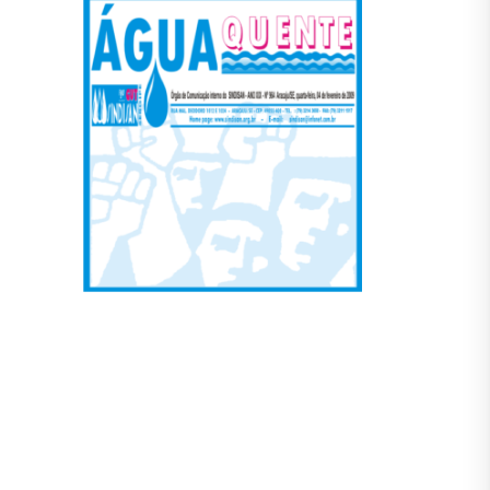
(CUT/SE) está na reta...
leia mais
idade
ondição