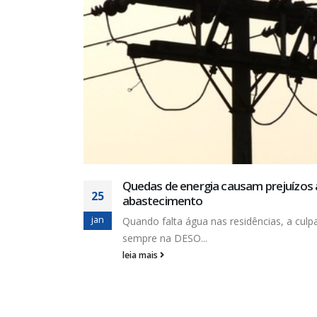
leia mais
os ao
lpa recai
FALE CONOSCO