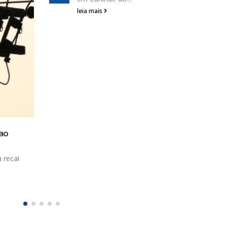
Com Temer, desemprego cresceu e qual
07
do trabalho piorou
fev
O golpe que levou Michel Temer (PMDB) à c
de presidente...
leia mais