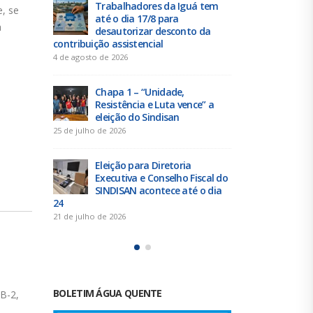
 tem
Duas chapas inscritas para a
Tra
, se
eleição do SINDISAN; pleito
até 
a
 da
acontece de 21 a 24 de julho
des
contribuição 
19 de junho de 2026
4 de agosto de 
Urbanitários participam de
reunião do Comitê de
Chap
e” a
Saneamento do ConCidades
Resi
elei
16 de junho de 2026
25 de julho de 
Trabalhadores da Iguá
Sergipe rejeitam
Elei
scal do
contraproposta da empresa
Exec
o dia
para o ACT 2026-2027
SIND
24
11 de junho de 2026
21 de julho de 
CUT/SE se prepara para a sua Pré-Conferê
BOLETIM ÁGUA QUENTE
30
sobre Trabalho Decente
set
A central Única dos Trabalhadores de Sergipe