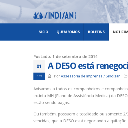
INÍCIO
QUEM SOMOS
BOLETINS
NOTÍCIA
Postado: 1 de setembro de 2014
A DESO está renegoc
01
set
Por
Assessoria de Imprensa / Sindisan
Avisamos a todos os companheiros e companheiras
extinta MH (Plano de Assistência Médica) da DESO
estão sendo pagas.
Ou também,
possuem a totalidade ou somente 2/3
vencidas, que a DESO está negociando a quitação 