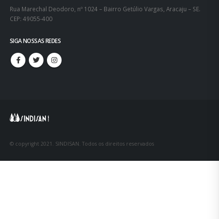
Rua Marechal Deodoro, nº 1024 – Bairro Getúlio Vargas, Aracaju – SE.
CEP: 49055-400
SIGA NOSSAS REDES
© copyright 2021. SINDISAN. Todos os direitos reservados