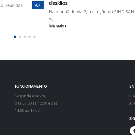
dissídios
ago
, reunidos
Na manhã do dia 2, a direção do SINDISAN e
na...
leia mais
FUNCIONAMENTO
EN
Segunda à sexta,
Rua
das 07:00 às 12:00 e das
Ara
14:00 às 17:00.
SI