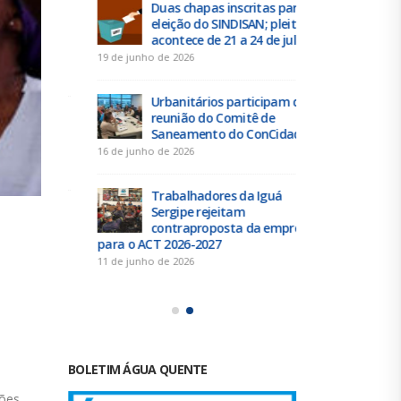
 tem
Duas chapas inscritas para a
Tra
eleição do SINDISAN; pleito
até 
 da
acontece de 21 a 24 de julho
des
contribuição 
19 de junho de 2026
4 de agosto de 
Urbanitários participam de
reunião do Comitê de
Chap
e” a
Saneamento do ConCidades
Resi
elei
16 de junho de 2026
25 de julho de 
Trabalhadores da Iguá
Sergipe rejeitam
Elei
scal do
contraproposta da empresa
Exec
o dia
para o ACT 2026-2027
SIND
24
11 de junho de 2026
21 de julho de 
BOLETIM ÁGUA QUENTE
xões