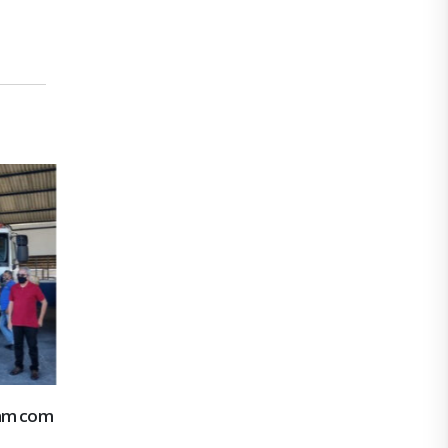
Diretor do SAAE de S. Cristóvão faz ameaç
10
trabalhadores
dez
No dia 16/10, trabalhadores do SAAE de São
Cristóvão participavam de...
leia mais
am com