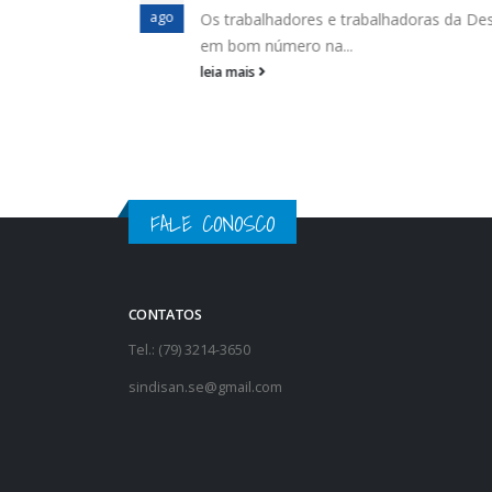
ago
Os trabalhadores e trabalhadoras da Deso
em bom número na...
leia mais
FALE CONOSCO
CONTATOS
Tel.: (79) 3214-3650
sindisan.se@gmail.com