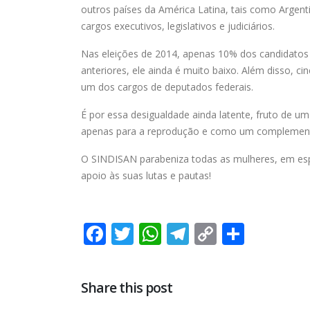
outros países da América Latina, tais como Argent
cargos executivos, legislativos e judiciários.
Nas eleições de 2014, apenas 10% dos candidatos
anteriores, ele ainda é muito baixo. Além disso, 
um dos cargos de deputados federais.
É por essa desigualdade ainda latente, fruto de u
apenas para a reprodução e como um complemento 
O SINDISAN parabeniza todas as mulheres, em espe
apoio às suas lutas e pautas!
Facebook
Twitter
WhatsApp
Telegram
Copy
Share
Link
Share this post