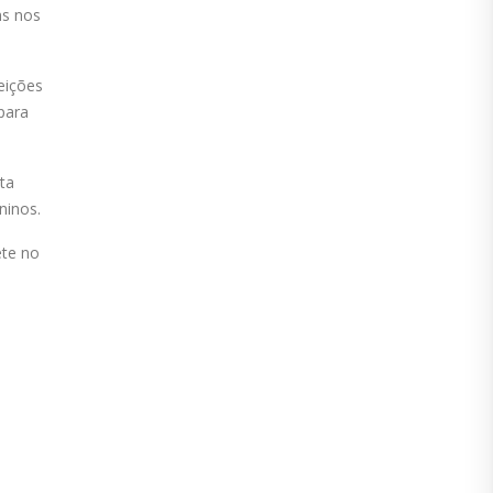
ns nos
eições
para
ta
ninos.
ete no