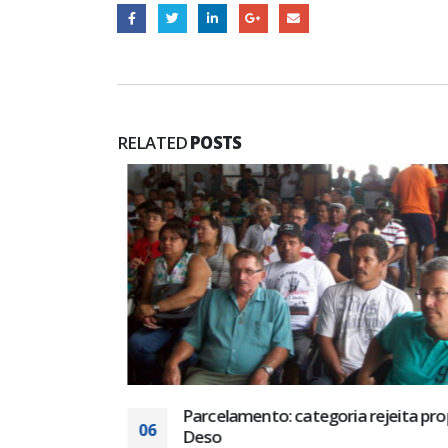
RELATED
POSTS
da reunião
Parcelamento: categoria rejeita prop
06
Deso
DISAN