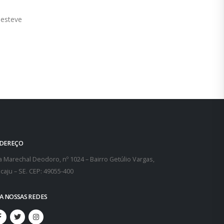
steve
DEREÇO
 Marechal Deodoro, nº 1024 – Bairro Getúlio Vargas,
caju – SE. CEP: 49055-400
GA NOSSAS REDES