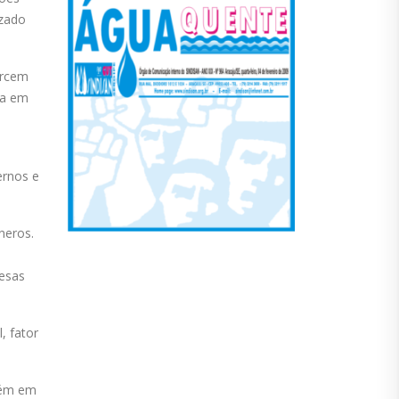
izado
ercem
ta em
ernos e
neros.
resas
, fator
bém em