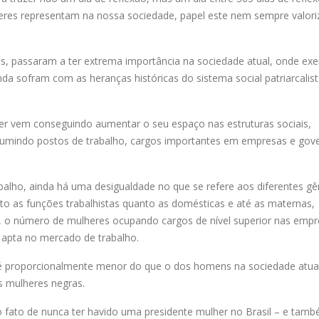
heres representam na nossa sociedade, papel este nem sempre valor
ias, passaram a ter extrema importância na sociedade atual, onde ex
da sofram com as heranças históricas do sistema social patriarcalis
er vem conseguindo aumentar o seu espaço nas estruturas sociais,
umindo postos de trabalho, cargos importantes em empresas e gov
lho, ainda há uma desigualdade no que se refere aos diferentes gê
nto as funções trabalhistas quanto as domésticas e até as maternas,
o, o número de mulheres ocupando cargos de nível superior nas emp
 apta no mercado de trabalho.
a é proporcionalmente menor do que o dos homens na sociedade atual
s mulheres negras.
o fato de nunca ter havido uma presidente mulher no Brasil – e tam