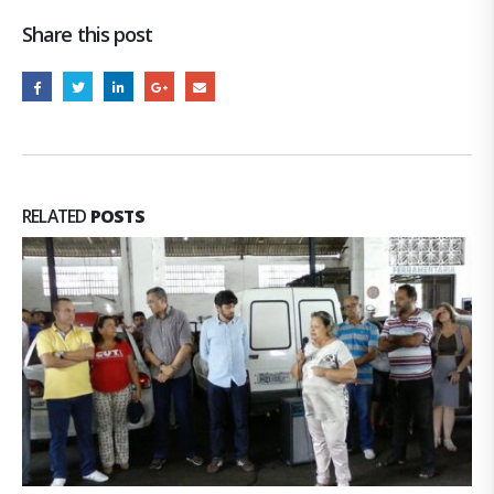
Share this post
RELATED
POSTS
Equipes da Cohidro ajudam na limpeza de
13
reservatórios
jun
Em regime de mutirão, equipes da Cohidro e da Prefeitura
Municipal...
leia mais