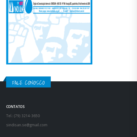
FALE CONOSCO
CONTATOS
Tel.: (79) 3214-3650
sindisan.se@gmail.com
FUNCIONAMENTO
Segunda à sexta,
das 07:00 às 12:00 e das
14:00 às 17:00.
ENDEREÇO
Rua Marechal Deodoro, nº 1024 – Bairro Getúlio Vargas, Aracaju – SE.
CEP: 49055-400
SIGA NOSSAS REDES