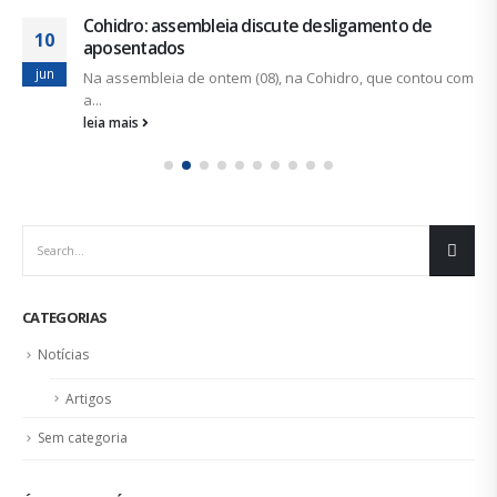
CATEGORIAS
Notícias
Artigos
Sem categoria
ÚLTIMAS NOTÍCIAS
Duas chapas inscritas para a eleição do SINDISAN; pleito
acontece de 21 a 24 de julho
19 de junho de 2026
Urbanitários participam de reunião do Comitê de
Saneamento do ConCidades
16 de junho de 2026
Trabalhadores da Iguá Sergipe rejeitam contraproposta da
empresa para o ACT 2026-2027
11 de junho de 2026