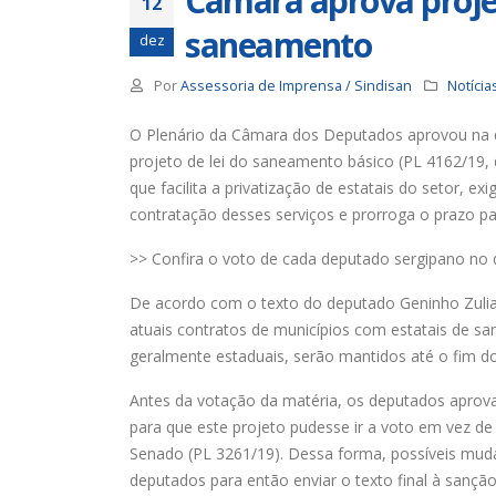
Câmara aprova projet
12
saneamento
dez
Por
Assessoria de Imprensa / Sindisan
Notícia
O Plenário da Câmara dos Deputados aprovou na qu
projeto de lei do saneamento básico (PL 4162/19, 
que facilita a privatização de estatais do setor, exi
contratação desses serviços e prorroga o prazo par
>> Confira o voto de cada deputado sergipano no
De acordo com o texto do deputado Geninho Zulia
atuais contratos de municípios com estatais de s
geralmente estaduais, serão mantidos até o fim d
Antes da votação da matéria, os deputados aprov
para que este projeto pudesse ir a voto em vez de 
Senado (PL 3261/19). Dessa forma, possíveis muda
deputados para então enviar o texto final à sanção 