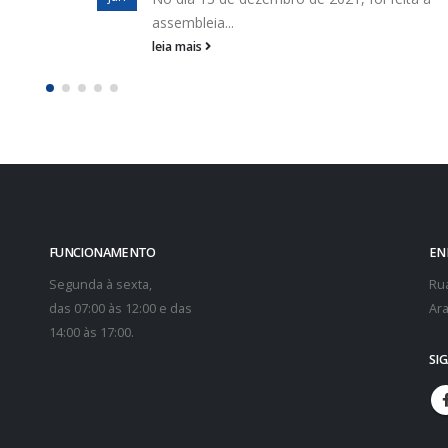
direção da Cohidro sobre...
leia mais
FUNCIONAMENTO
EN
Segunda à sexta,
Rua
das 07:00 às 12:00 e das
Ara
14:00 às 17:00.
SI