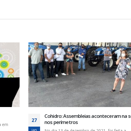
a sede e
Contraproposta do Acordo Coletivo est
14
aguardando parecer da Seplag
a
nov
O SINDISAN continua aguardando a posição 