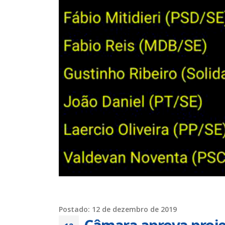
Chapa 1 – “Unidade,
Resistência e Luta vence” a
eleição do Sindisan
25 de julho de 2026
16 de ju
Eleição para Diretoria
Executiva e Conselho Fiscal do
SINDISAN acontece até o dia
24
para o
21 de julho de 2026
11 de ju
Duas chapas inscritas para a
eleição do SINDISAN; pleito
acontece de 21 a 24 de julho
19 de junho de 2026
2 de jun
Postado: 12 de dezembro de 2019