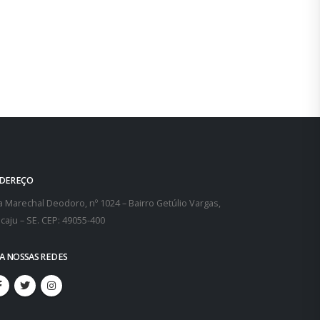
DEREÇO
 Marechal Deodoro, nº 1024 – Bairro Getúlio Vargas,
caju – SE. CEP: 49055-400
GA NOSSAS REDES