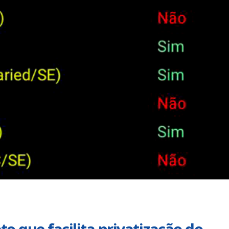
Urbanitários participam de
Chapa 1 – “Unidade,
reunião do Comitê de
Resistência e Luta venc
Saneamento do ConCidades
eleição do Sindisan
nho de 2026
25 de julho de 2026
Trabalhadores da Iguá
Eleição para Diretoria
Sergipe rejeitam
Executiva e Conselho Fi
contraproposta da empresa
SINDISAN acontece até 
 ACT 2026-2027
24
nho de 2026
21 de julho de 2026
Prestação de Contas de 2025
Duas chapas inscritas 
do SINDISAN é aprovada em
eleição do SINDISAN; pl
assembleia
acontece de 21 a 24 de 
ho de 2026
19 de junho de 2026