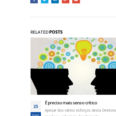
RELATED
POSTS
Cohidro: Assembleias aconteceram n
27
nos perímetros
toria em
jan
No dia 13 de dezembro de 2021, foi feita 