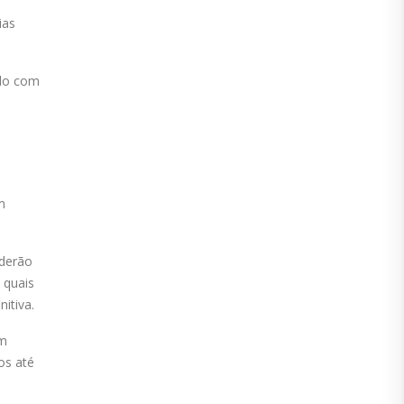
ias
ndo com
m
oderão
 quais
itiva.
om
os até