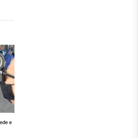
Welcome to MyBlog!
18
Hello, Thank you for using MyBlog!, the premier
jan
blogging tool for...
leia mais
á
da