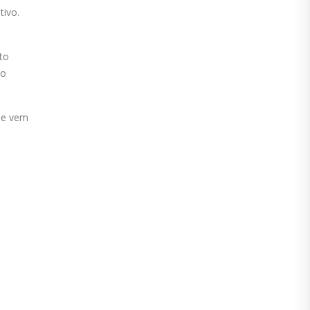
tivo.
to
ão
que vem