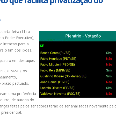
o que facilita privatização do
s
arta-feira (11) o
do Poder Executivo),
ge licitação para a
a o fim dos lixões.
 quadro em destaque.
ni (DEM-SP), os
aneamento,
o prazo pactuado.
aram uma preferência
outro, de autoria do
nças feitas pelos senadores terão de ser analisadas novamente pel
presidencial.