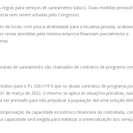
 regras para serviços de saneamento básico. Duas medidas provisór
gência sem serem votadas pelo Congresso.
nto de locais com pouca atratividade para a iniciativa privada, acaba
ior renda atendidas pela mesma empresa financiam parcialmente a
rias.
 estatais de saneamento são chamados de contratos de programa co
itutivo
para o PL 3261/19 é que os atuais contratos de programa p
 31 de março de 2022. O mesmo se aplica às situações precárias, nas
 ser prestado para não prejudicar a população até uma solução defin
 comprovação da capacidade econômico-financeira da contratada, c
a capacidade será exigida para viabilizar a universalização dos serviç