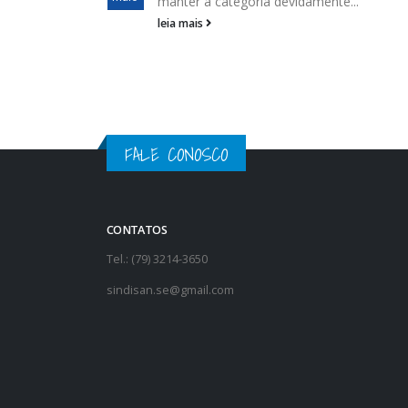
assembleia...
leia mais
FALE CONOSCO
CONTATOS
Tel.: (79) 3214-3650
sindisan.se@gmail.com