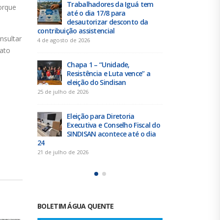
dores da Iguá tem
Duas chapas inscritas para a
orque
 17/8 para
eleição do SINDISAN; pleito
izar desconto da
acontece de 21 a 24 de julho
tencial
19 de junho de 2026
nsultar
fato
Urbanitários participam de
– “Unidade,
reunião do Comitê de
ia e Luta vence” a
Saneamento do ConCidades
o Sindisan
16 de junho de 2026
Trabalhadores da Iguá
ara Diretoria
Sergipe rejeitam
 e Conselho Fiscal do
contraproposta da empresa
 acontece até o dia
para o ACT 2026-2027
11 de junho de 2026
BOLETIM ÁGUA QUENTE