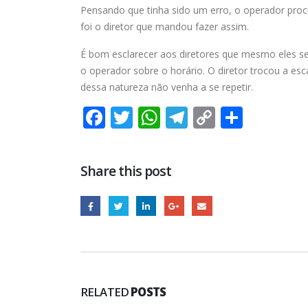
Trabalhadores da Iguá tem
Pensando que tinha sido um erro, o operador proc
até o dia 17/8 para
foi o diretor que mandou fazer assim.
desautorizar desconto da
contribuição assistencial
É bom esclarecer aos diretores que mesmo eles se
4 de agosto de 2026
o operador sobre o horário. O diretor trocou a esc
dessa natureza não venha a se repetir.
Chapa 1 – “Unidade,
Resistência e Luta vence” a
Facebook
Twitter
WhatsApp
Telegram
Copy
Share
eleição do Sindisan
25 de julho de 2026
Link
Eleição para Diretoria
Share this post
Executiva e Conselho Fiscal 
SINDISAN acontece até o di
24
21 de julho de 2026
RELATED
POSTS