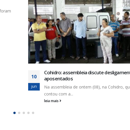
Reforma trabalhista reduziu t
14
e ampliou empregos precários
nov
Um ano depois da entrada em vigo
trabalhista, sancionado...
leia mais
e desligamento de
na Cohidro, que