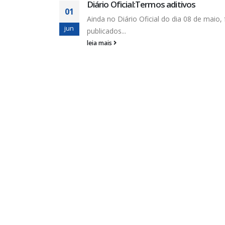
tivos
ia 08 de maio, foram
Cohidro: assembleia discut
10
aposentados
jun
Na assembleia de ontem (08), 
contou com a...
leia mais