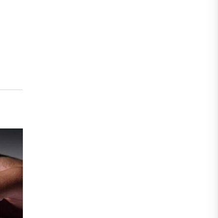
Hora extra não é salário
04
Alguns companheiros têm vindo ao SINDISAN
fev
reclamar porque não estão fazendo...
leia mais