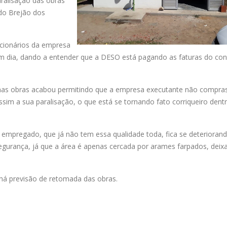
aralisação das obras
do Brejão dos
cionários da empresa
em dia, dando a entender que a DESO está pagando as faturas do con
ão nas obras acabou permitindo que a empresa executante não compra
ssim a sua paralisação, o que está se tornando fato corriqueiro dent
á empregado, que já não tem essa qualidade toda, fica se deteriorand
gurança, já que a área é apenas cercada por arames farpados, deix
 há previsão de retomada das obras.