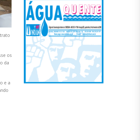
trato
sse os
ro da
o e a
ando