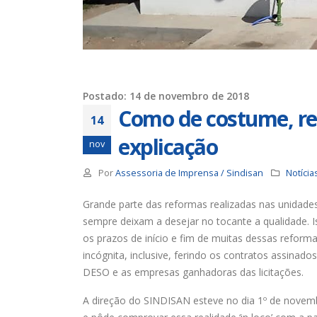
Trabalhadores da Iguá tem
até o dia 17/8 para
desautorizar desconto da
contribuição assistencial
19 de
4 de agosto de 2026
Chapa 1 – “Unidade,
Postado: 14 de novembro de 2018
Resistência e Luta vence” a
Como de costume, r
eleição do Sindisan
14
16 de
25 de julho de 2026
explicação
nov
Eleição para Diretoria
Por
Assessoria de Imprensa / Sindisan
Notícia
Executiva e Conselho Fiscal do
SINDISAN acontece até o dia
para
Grande parte das reformas realizadas nas unidad
24
11 de
21 de julho de 2026
sempre deixam a desejar no tocante a qualidade. 
os prazos de início e fim de muitas dessas refor
incógnita, inclusive, ferindo os contratos assinado
DESO e as empresas ganhadoras das licitações.
A direção do SINDISAN esteve no dia 1º de novem