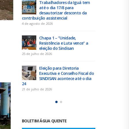
uá tem
Duas chapas inscritas para a
T
eleição do SINDISAN; pleito
at
to da
acontece de 21 a 24 de julho
de
contribuiçã
19 de junho de 2026
4 de agosto d
Urbanitários participam de
reunião do Comitê de
Ch
nce” a
Saneamento do ConCidades
Re
el
16 de junho de 2026
25 de julho d
Trabalhadores da Iguá
a
Sergipe rejeitam
El
Fiscal do
contraproposta da empresa
Ex
é o dia
para o ACT 2026-2027
SI
24
11 de junho de 2026
21 de julho d
BOLETIM ÁGUA QUENTE