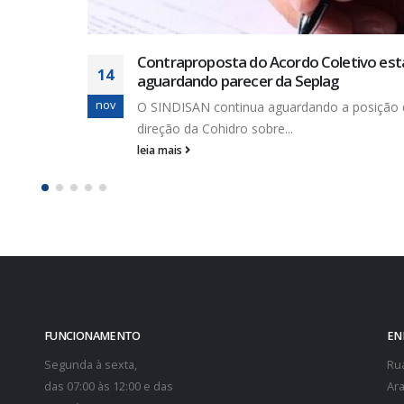
Dia de luta: 11 de junho os trabalhador
 está
18
tomaram as ruas
jul
Dia de luta unificada das centrais cindicais 
ição da
movimentos sociais,...
leia mais
FUNCIONAMENTO
EN
Segunda à sexta,
Rua
das 07:00 às 12:00 e das
Ara