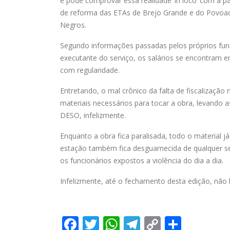
e pôde comprovar essa realidade ‘in loco’ com a p
de reforma das ETAs de Brejo Grande e do Povoa
Negros.
Segundo informações passadas pelos próprios fun
executante do serviço, os salários se encontram 
com regularidade.
Entretando, o mal crônico da falta de fiscalizaç
materiais necessários para tocar a obra, levando a
DESO, infelizmente.
Enquanto a obra fica paralisada, todo o material j
estação também fica desguarnecida de qualquer se
os funcionários expostos a violência do dia a dia.
Infelizmente, até o fechamento desta edição, não
Facebook
Twitter
WhatsApp
Telegram
Copy
Share