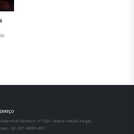
es
e dos
DEREÇO
 Marechal Deodoro, nº 1024 – Bairro Getúlio Vargas,
caju – SE. CEP: 49055-400