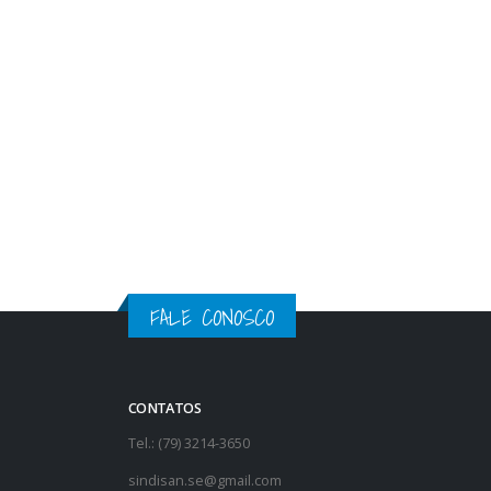
Contraproposta do Acordo Coletivo
14
aguardando parecer da Seplag
nov
O SINDISAN continua aguardando a pos
direção da Cohidro sobre...
leia mais
FALE CONOSCO
CONTATOS
Tel.: (79) 3214-3650
sindisan.se@gmail.com