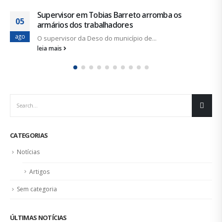
arromba os
Carros-pipa no Alto Sertão: quem
19
O Governo do Estado, através de uma 
jul
...
Defesa...
leia mais
CATEGORIAS
Notícias
Artigos
Sem categoria
ÚLTIMAS NOTÍCIAS