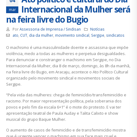
04
Internacional da Mulher será
mar
na feira livre do Bugio
Por
Assessoria de Imprensa / Sindisan
Notícias
ato
,
CUT
,
dia da mulher
,
movimento sindical
,
Sergipe
,
sindicatos
O machismo é uma masculinidade doente e assassina que impõe
violência, medo a todas as mulheres e perpetua desigualdades.
Para denunciar e constranger o machismo em Sergipe, no Dia
Internacional da Mulher, dia 8 de março, domingo, às 8h da manhã,
na feira livre do Bugio, em Aracaju, acontece o Ato Político Cultural
organizado pelo movimento sindical e movimentos sociais de
Sergipe.
“Pela vida das mulheres: chega de feminicídio/transfeminicídio e
racismo. Por maior representação política, pela soberania dos
povos e pelo fim da escala 6×1” é o mote do protesto. E vai ter
apresentação teatral de Paula Auday e Talita Calixto e show
musical do grupo Baque Mulher.
O aumento de casos de feminicídio e de transfeminicídio mostra
que é urgente vencer o machismo em sua face mais cruel e