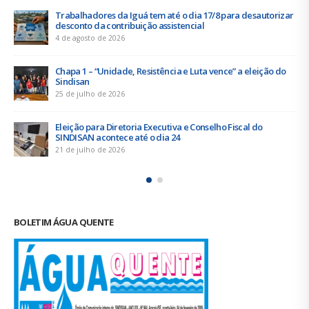
uá tem até o dia 17/8 para desautorizar
Duas chapas inscritas
uição assistencial
acontece de 21 a 24 d
19 de junho de 2026
 Resistência e Luta vence” a eleição do
Urbanitários partici
Saneamento do ConC
16 de junho de 2026
ia Executiva e Conselho Fiscal do
Trabalhadores da Igu
té o dia 24
empresa para o ACT 
11 de junho de 2026
BOLETIM ÁGUA QUENTE