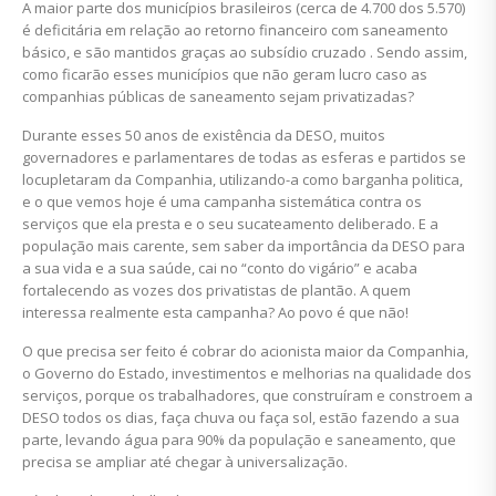
A maior parte dos municípios brasileiros (cerca de 4.700 dos 5.570)
é deficitária em relação ao retorno financeiro com saneamento
básico, e são mantidos graças ao subsídio cruzado . Sendo assim,
como ficarão esses municípios que não geram lucro caso as
companhias públicas de saneamento sejam privatizadas?
Durante esses 50 anos de existência da DESO, muitos
governadores e parlamentares de todas as esferas e partidos se
locupletaram da Companhia, utilizando-a como barganha politica,
e o que vemos hoje é uma campanha sistemática contra os
serviços que ela presta e o seu sucateamento deliberado. E a
população mais carente, sem saber da importância da DESO para
a sua vida e a sua saúde, cai no “conto do vigário” e acaba
fortalecendo as vozes dos privatistas de plantão. A quem
interessa realmente esta campanha? Ao povo é que não!
O que precisa ser feito é cobrar do acionista maior da Companhia,
o Governo do Estado, investimentos e melhorias na qualidade dos
serviços, porque os trabalhadores, que construíram e constroem a
DESO todos os dias, faça chuva ou faça sol, estão fazendo a sua
parte, levando água para 90% da população e saneamento, que
precisa se ampliar até chegar à universalização.