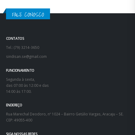
FALE CONOSCO
CONTATOS
Tel.: (79) 3214-3650
sindisan.se@gmail.com
FUNCIONAMENTO
Segunda à sexta,
das 07:00 às 12:00 e das
14:00 às 17:00.
ENDEREÇO
Rua Marechal Deodoro, nº 1024 – Bairro Getúlio Vargas, Aracaju – SE.
CEP: 49055-400
SIGA NOSSAS REDES