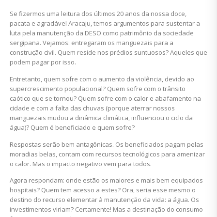
Se fizermos uma leitura dos últimos 20 anos da nossa doce,
pacata e agradável Aracaju, temos argumentos para sustentar a
luta pela manutenção da DESO como patrimônio da sociedade
sergipana. Vejamos: entregaram os manguezais para a
construção civil. Quem reside nos prédios suntuosos? Aqueles que
podem pagar por isso.
Entretanto, quem sofre com o aumento da violência, devido ao
supercrescimento populacional? Quem sofre com o trânsito
caótico que se tornou? Quem sofre com o calor e abafamento na
cidade e com a falta das chuvas (porque aterrar nossos
manguezais mudou a dinâmica climática, influenciou o ciclo da
água)? Quem é beneficiado e quem sofre?
Respostas serão bem antagônicas. Os beneficiados pagam pelas
moradias belas, contam com recursos tecnológicos para amenizar
o calor. Mas o impacto negativo vem para todos.
Agora respondam: onde estão os maiores e mais bem equipados
hospitais? Quem tem acesso a estes? Ora, seria esse mesmo o
destino do recurso elementar à manutenção da vida: a água. Os
investimentos viriam? Certamente! Mas a destinação do consumo