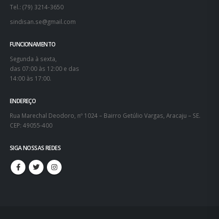
Tel.: (79) 3214-3650
sindisan.se@gmail.com
FUNCIONAMENTO
Segunda à sexta,
das 07:00 às 12:00 e das
14:00 às 17:00.
ENDEREÇO
Rua Marechal Deodoro, nº 1024 – Bairro Getúlio Vargas, Aracaju – SE.
CEP: 49055-400
SIGA NOSSAS REDES