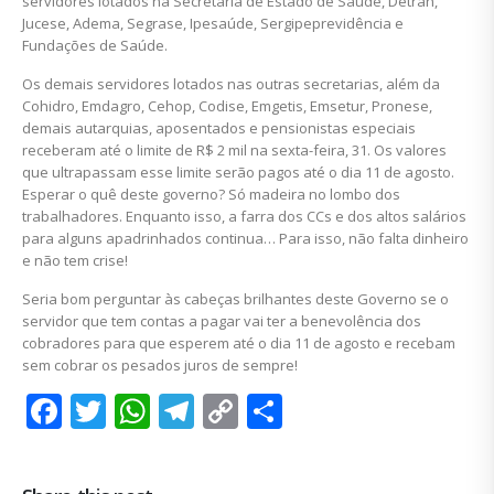
servidores lotados na Secretaria de Estado de Saúde, Detran,
Jucese, Adema, Segrase, Ipesaúde, Sergipeprevidência e
Fundações de Saúde.
Os demais servidores lotados nas outras secretarias, além da
Cohidro, Emdagro, Cehop, Codise, Emgetis, Emsetur, Pronese,
demais autarquias, aposentados e pensionistas especiais
receberam até o limite de R$ 2 mil na sexta-feira, 31. Os valores
que ultrapassam esse limite serão pagos até o dia 11 de agosto.
Esperar o quê deste governo? Só madeira no lombo dos
trabalhadores. Enquanto isso, a farra dos CCs e dos altos salários
para alguns apadrinhados continua… Para isso, não falta dinheiro
e não tem crise!
Seria bom perguntar às cabeças brilhantes deste Governo se o
servidor que tem contas a pagar vai ter a benevolência dos
cobradores para que esperem até o dia 11 de agosto e recebam
sem cobrar os pesados juros de sempre!
Facebook
Twitter
WhatsApp
Telegram
Copy
Share
Link