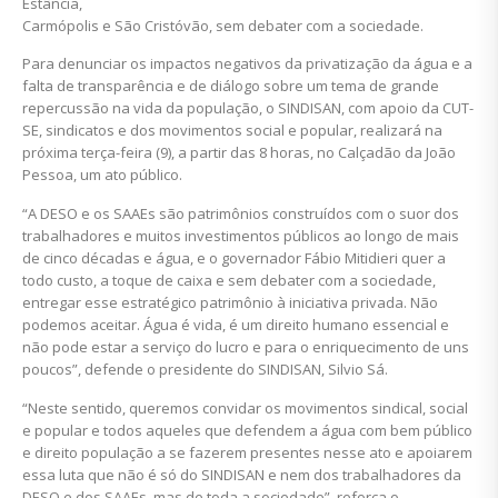
Estância,
Carmópolis e São Cristóvão, sem debater com a sociedade.
Para denunciar os impactos negativos da privatização da água e a
falta de transparência e de diálogo sobre um tema de grande
repercussão na vida da população, o SINDISAN, com apoio da CUT-
SE, sindicatos e dos movimentos social e popular, realizará na
próxima terça-feira (9), a partir das 8 horas, no Calçadão da João
Pessoa, um ato público.
“A DESO e os SAAEs são patrimônios construídos com o suor dos
trabalhadores e muitos investimentos públicos ao longo de mais
de cinco décadas e água, e o governador Fábio Mitidieri quer a
todo custo, a toque de caixa e sem debater com a sociedade,
entregar esse estratégico patrimônio à iniciativa privada. Não
podemos aceitar. Água é vida, é um direito humano essencial e
não pode estar a serviço do lucro e para o enriquecimento de uns
poucos”, defende o presidente do SINDISAN, Silvio Sá.
“Neste sentido, queremos convidar os movimentos sindical, social
e popular e todos aqueles que defendem a água com bem público
e direito população a se fazerem presentes nesse ato e apoiarem
essa luta que não é só do SINDISAN e nem dos trabalhadores da
DESO e dos SAAEs, mas de toda a sociedade”, reforça o