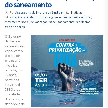
do saneamento
Por
Assessoria de Imprensa / Sindisan
Notícias
água
,
Aracaju
,
ato
,
CUT
,
Deso
,
governo
,
movimento sindical
,
movimento social
,
privatização
,
saae
,
saneamento
,
sindicatos
,
trabalhadores
O Governo
de Sergipe
segue a todo
vapor com o
projeto de
entregar à
iniciativa
privada, por
35 anos,
parte dos
serviços da
DESO e da
totalidade
dos serviços
dos SAAEs de