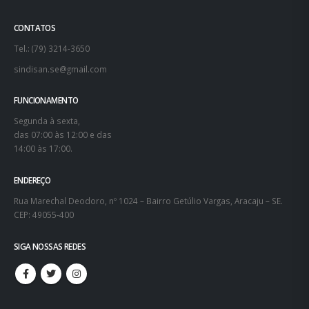
CONTATOS
Tel.: (79) 3214-3650
sindisan.se@gmail.com
FUNCIONAMENTO
Segunda à sexta,
das 07:00 às 12:00 e das
14:00 às 17:00.
ENDEREÇO
Rua Marechal Deodoro, nº 1024 – Bairro Getúlio Vargas, Aracaju – SE.
CEP: 49055-400
SIGA NOSSAS REDES