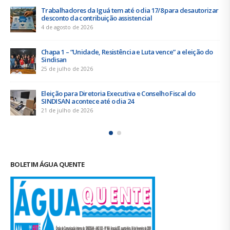
Notícias
Artigos
Sem categoria
ÚLTIMAS NOTÍCIAS
ara desautorizar
Duas chapas inscritas para a eleição do SINDIS
acontece de 21 a 24 de julho
19 de junho de 2026
” a eleição do
Urbanitários participam de reunião do Comit
Saneamento do ConCidades
16 de junho de 2026
iscal do
Trabalhadores da Iguá Sergipe rejeitam cont
empresa para o ACT 2026-2027
11 de junho de 2026