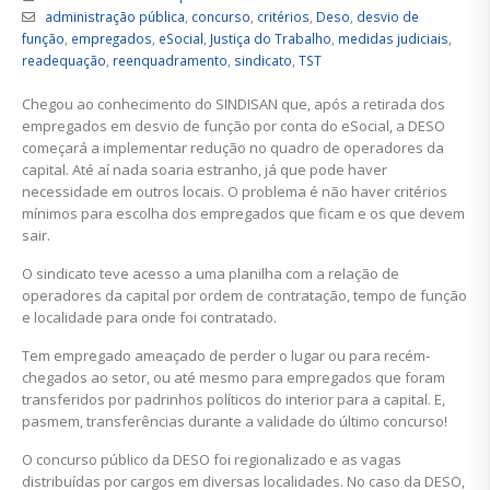
administração pública
,
concurso
,
critérios
,
Deso
,
desvio de
função
,
empregados
,
eSocial
,
Justiça do Trabalho
,
medidas judiciais
,
readequação
,
reenquadramento
,
sindicato
,
TST
Chegou ao conhecimento do SINDISAN que, após a retirada dos
empregados em desvio de função por conta do eSocial, a DESO
começará a implementar redução no quadro de operadores da
capital. Até aí nada soaria estranho, já que pode haver
necessidade em outros locais. O problema é não haver critérios
mínimos para escolha dos empregados que ficam e os que devem
sair.
O sindicato teve acesso a uma planilha com a relação de
operadores da capital por ordem de contratação, tempo de função
e localidade para onde foi contratado.
Tem empregado ameaçado de perder o lugar ou para recém-
chegados ao setor, ou até mesmo para empregados que foram
transferidos por padrinhos políticos do interior para a capital. E,
pasmem, transferências durante a validade do último concurso!
O concurso público da DESO foi regionalizado e as vagas
distribuídas por cargos em diversas localidades. No caso da DESO,