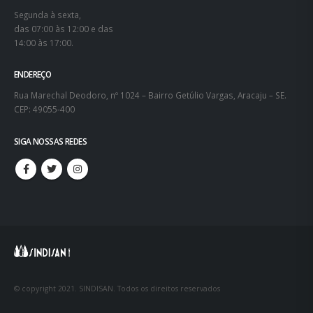
CONTATOS
Tel.: (79) 3214-3650
sindisan.se@gmail.com
FUNCIONAMENTO
Segunda à sexta,
das 07:00 às 12:00 e das
14:00 às 17:00.
ENDEREÇO
Rua Marechal Deodoro, nº 1024 – Bairro Getúlio Vargas, Aracaju – SE.
CEP: 49055-400
SIGA NOSSAS REDES