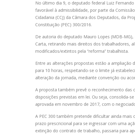
No último dia 9, o deputado federal Luiz Fernando
favorável à admissibilidade, por parte da Comissão
Cidadania (CCJ) da Câmara dos Deputados, da Pr
Constituição (PEC) 300/2016.
De autoria do deputado Mauro Lopes (MDB-MG), o t
Carta, retirando mais direitos dos trabalhadores, 
modificados/extintos pela “reforma” trabalhista.
Entre as alterações propostas estão a ampliação d
para 10 horas, respeitando-se o limite já estabel
alteração da jornada, mediante convenção ou acord
A proposta também prevê o reconhecimento das co
disposições previstas em lei. Ou seja, consolida-se
aprovada em novembro de 2017, com o negociado 
A PEC 300 também pretende dificultar ainda mais 
prazo prescricional para se ingressar com uma açã
extinção do contrato de trabalho, passaria para a