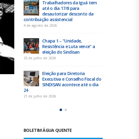
 tem
Duas chapas inscritas para a
Tra
eleição do SINDISAN; pleito
até 
 da
acontece de 21 a 24 de julho
des
contribuição 
19 de junho de 2026
4 de agosto de 
Urbanitários participam de
reunião do Comitê de
Chap
e” a
Saneamento do ConCidades
Resi
elei
16 de junho de 2026
25 de julho de 
Trabalhadores da Iguá
Sergipe rejeitam
Elei
scal do
contraproposta da empresa
Exec
o dia
para o ACT 2026-2027
SIND
24
11 de junho de 2026
21 de julho de 
BOLETIM ÁGUA QUENTE