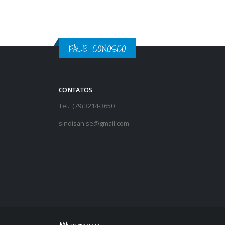
FALE CONOSCO
CONTATOS
Tel.: (79) 3214-3650
sindisan.se@gmail.com