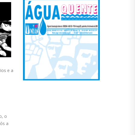
ios e a
o, o
pós a