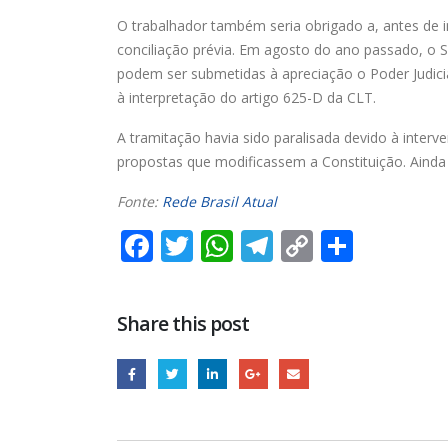
O trabalhador também seria obrigado a, antes de
conciliação prévia. Em agosto do ano passado, o S
podem ser submetidas à apreciação o Poder Judiciá
à interpretação do artigo 625-D da CLT.
A tramitação havia sido paralisada devido à interv
propostas que modificassem a Constituição. Ainda
Fonte:
Rede Brasil Atual
Facebook
Twitter
WhatsApp
Telegram
Copy
Share
Link
Share this post