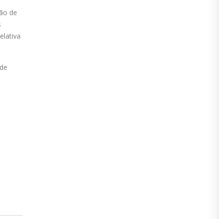
são de
s
elativa
 de