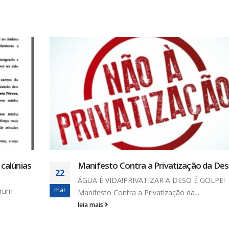
Deso
Reparos na Adutora do São Francisco e
27
falta de EPIs
E!
maio
Foi no mínimo muito constrangedor para tod
equipe de técnicos da...
leia mais