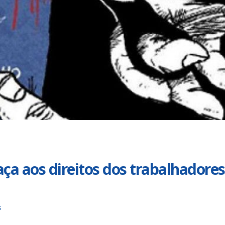
Duas chapas inscritas para a
Trabalhadores da Iguá
eleição do SINDISAN; pleito
até o dia 17/8 para
acontece de 21 a 24 de julho
desautorizar desconto
contribuição assistencial
nho de 2026
4 de agosto de 2026
Urbanitários participam de
reunião do Comitê de
Chapa 1 – “Unidade,
Saneamento do ConCidades
Resistência e Luta venc
eleição do Sindisan
nho de 2026
25 de julho de 2026
Trabalhadores da Iguá
Sergipe rejeitam
Eleição para Diretoria
contraproposta da empresa
Executiva e Conselho Fi
 ACT 2026-2027
SINDISAN acontece até 
24
nho de 2026
21 de julho de 2026
ça aos direitos dos trabalhadores
s