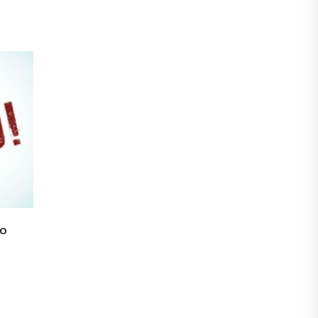
xpôs
Há saídas para evitar o colapso no
21
abastecimento de São Cristóvão
dez
a
A realidade, em termos de abastecimento de ág
no município de...
leia mais