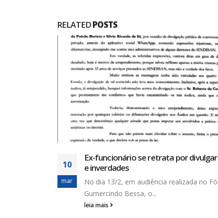
RELATED
POSTS
gar calúnias
Manifesto Contra a Privatização da 
22
ÁGUA É VIDA!PRIVATIZAR A DESO É GOLP
mar
o Fórum
Manifesto Contra a Privatização da...
leia mais