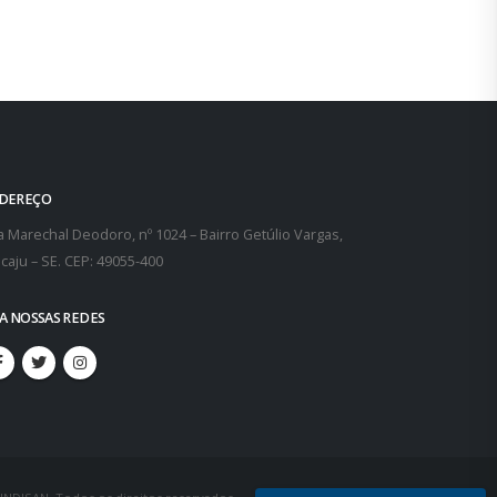
DEREÇO
 Marechal Deodoro, nº 1024 – Bairro Getúlio Vargas,
caju – SE. CEP: 49055-400
GA NOSSAS REDES