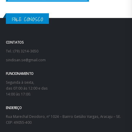
FALE CONOSCO
CONTATOS
Tel.: (79) 3214-3650
sindisan.se@gmail.com
FUNCIONAMENTO
Segunda à sexta,
das 07:00 às 12:00 e das
14:00 às 17:00.
ENDEREÇO
Rua Marechal Deodoro, nº 1024 – Bairro Getúlio Vargas, Aracaju – SE.
CEP: 49055-400