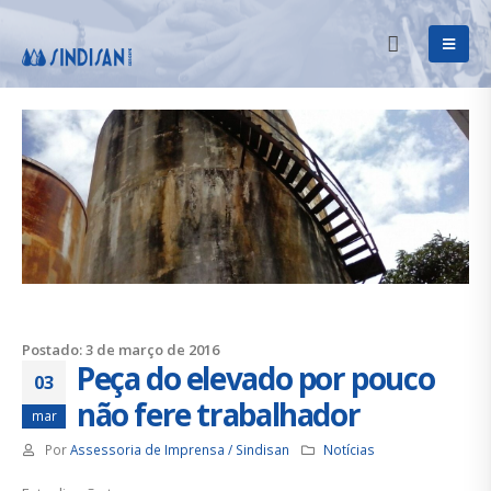
Postado: 3 de março de 2016
Peça do elevado por pouco
03
não fere trabalhador
mar
Por
Assessoria de Imprensa / Sindisan
Notícias