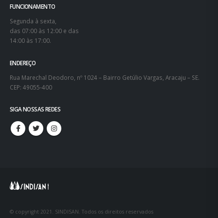
FUNCIONAMENTO
Segunda à sexta,
das 07:00 às 12:00 e das
14:00 às 17:00.
ENDEREÇO
Rua Marechal Deodoro, nº 1024 – Bairro Getúlio Vargas, Aracaju – SE.
CEP: 49055-400
SIGA NOSSAS REDES
© copyright 2021. SINDISAN. Todos os direitos reservados