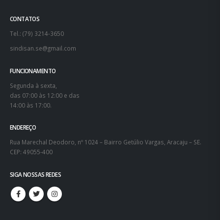
CONTATOS
Tel.: (79) 3214-3650
sindisan.se@gmail.com
FUNCIONAMENTO
Segunda à sexta,
das 07:00 às 12:00 e das
14:00 às 17:00.
ENDEREÇO
Rua Marechal Deodoro, nº 1024 – Bairro Getúlio Vargas, Aracaju – SE.
CEP: 49055-400
SIGA NOSSAS REDES