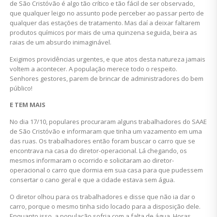
de São Cristóvão é algo tão crítico e tão fácil de ser observado,
que qualquer leigo no assunto pode perceber ao passar perto de
qualquer das estações de tratamento. Mas daí a deixar faltarem
produtos químicos por mais de uma quinzena seguida, beira as
raias de um absurdo inimaginável.
Exigimos providências urgentes, e que atos desta natureza jamais
voltem a acontecer. A população merece todo o respeito.
Senhores gestores, parem de brincar de administradores do bem
público!
E TEM MAIS
No dia 17/10, populares procuraram alguns trabalhadores do SAAE
de São Cristóvão e informaram que tinha um vazamento em uma
das ruas. Os trabalhadores então foram buscar o carro que se
encontrava na casa do diretor-operacional. Lá chegando, os
mesmos informaram o ocorrido e solicitaram ao diretor-
operacional o carro que dormia em sua casa para que pudessem
consertar o cano geral e que a cidade estava sem água.
O diretor olhou para os trabalhadores e disse que não ia dar o
carro, porque o mesmo tinha sido locado para a disposição dele.
Enquanto isso, a população sofria com a falta de água. Horas