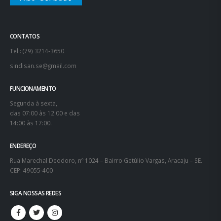
CONTATOS
Tel.: (79) 3214-3650
sindisan.se@gmail.com
FUNCIONAMENTO
Segunda à sexta,
das 07:00 às 12:00 e das
14:00 às 17:00.
ENDEREÇO
Rua Marechal Deodoro, nº 1024 – Bairro Getúlio Vargas, Aracaju – SE.
CEP: 49055-400
SIGA NOSSAS REDES