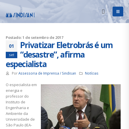
Postado: 1 de setembro de 2017
Privatizar Eletrobrás é um
01
“desastre”, afirma
set
especialista
Por
Assessoria de Imprensa / Sindisan
Notícias
O especialista em
energia e
professor do
Instituto de
Engenharia e
Ambiente da
Universidade de
São Paulo (IEA-