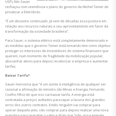
USP), Ildo Sauer
rechaçou com veemência o plano do governo de Michel Temer de
privatizar a Eletrobrás.
“É um desastre continuado. Já vem de décadas essa postura em
relação aos recursos naturais e seu aproveitamento em favor da
transformação da sociedade brasileira”.
Para Sauer, o sistema elétrico está completamente deteriorado e
as medidas que o governo Temer está tomando tem como objetivo
proteger os interesses de investidores do sistema financeiro que
querem, num momento de fragilidade da mobilização popular,
abocanhar ativos para depois revalorizar a empresa e aumentar
tarifas.
Baixar Tarifa?
Sauer menciona que “é um acinte à inteligência de qualquer ser
racional a afirmação do ministro (de Minas e Energia, Fernando
Coelho Filho) de que isso vai baixar tarifa. A energia está
contratada a preços aviltados para tapar a lacuna dos grandes
erros dos outros contratos. Então ninguém vai comprar para
operar daquele jeito, vão comprar para depois realizar uma nova
manobra para reavaliar o valor e dizer que “não, essa energia