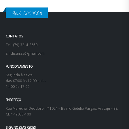
ENDEREÇO
Rua Marechal Deodoro, nº 1024 – Bairro Getúlio Vargas, Aracaju – SE.
CEP: 49055-400
SIGA NOSSAS REDES
© copyright 2021. SINDISAN. Todos os direitos reservados