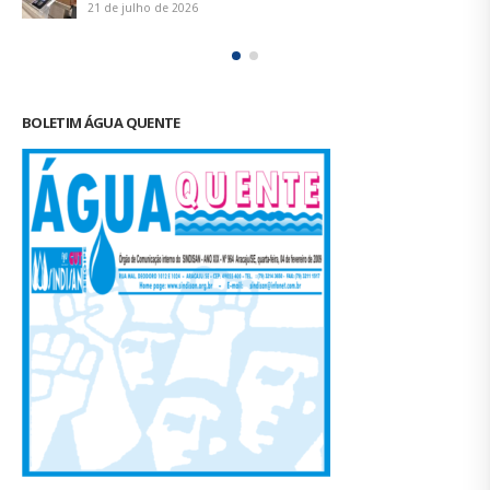
FALE CONOSCO
CONTATOS
Tel.: (79) 3214-3650
sindisan.se@gmail.com
FUNCIONAMENTO
Segunda à sexta,
das 07:00 às 12:00 e das
14:00 às 17:00.