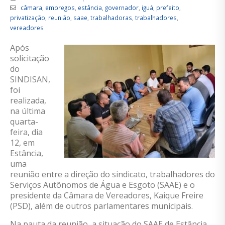
câmara
,
empregos
,
estância
,
governador
,
iguá
,
prefeito
,
privatização
,
reunião
,
saae
,
trabalhadoras
,
trabalhadores
,
vereadores
Após
solicitação
do
SINDISAN,
foi
realizada,
na última
quarta-
feira,
dia
12,
em
Estância,
um
a
reunião entre a direção do sindicato, trabalhadores do
Serviços Autônomos de Água e Esgoto (SAAE) e
o
presidente da Câmara d
e
Vereadores, Kaique Freire
(PSD), além d
e
outros parlamentares municipais.
Na pauta da reunião, a
situação do SAAE de Estância,