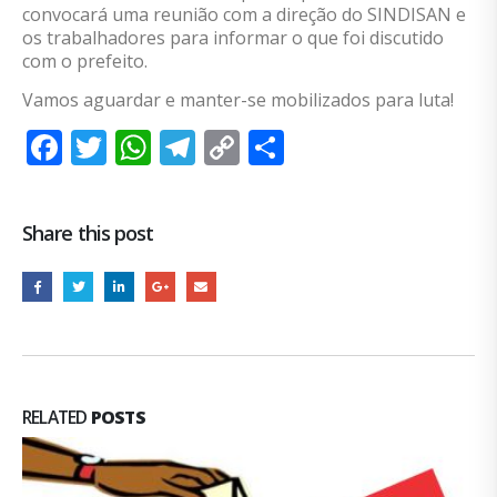
convocará uma reunião com
a direção do
SINDISAN e
os
trabalhadores para informar o que foi discutido
com o prefeito.
Vamos aguardar e manter
-se
mobilizado
s
para luta!
Facebook
Twitter
WhatsApp
Telegram
Copy
Share
Link
Share this post
RELATED
POSTS
Jurídica: Ações das horas extras e interníveis
28
A Justiça havia concedido um prazo de 30 dias para o...
fev