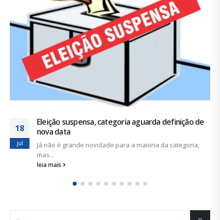
leia mais
CATEGORIAS
Notícias
Artigos
Sem categoria
ÚLTIMAS NOTÍCIAS
Duas chapas inscritas para a eleição do SINDISAN; pleito
acontece de 21 a 24 de julho
19 de junho de 2026