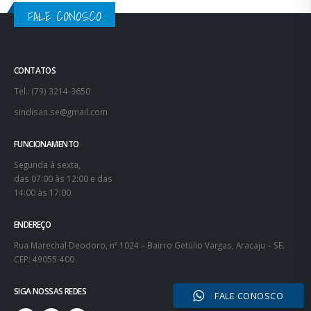
FALE CONOSCO
CONTATOS
Tel.: (79) 3214-3650
sindisan.se@gmail.com
FUNCIONAMENTO
Segunda à sexta,
das 07:00 às 12:00 e das
14:00 às 17:00.
ENDEREÇO
Rua Marechal Deodoro, nº 1024 – Bairro Getúlio Vargas, Aracaju – SE.
CEP: 49055-400
SIGA NOSSAS REDES
FALE CONOSCO