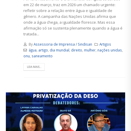
em 22 de março, traz em 2026 um chamado urgente:
refletir sobre a relação entre água e igualdade de
gênero. A campanha das Nações Unidas afirma que
onde a água chega, a igualdade floresce. Mas essa
afirmação só se sustenta plenamente quando a água é
tratada...
By
Assessoria de Imprensa / Sindisan
Artigos
água
,
artigo
,
dia mundial
,
direito
,
mulher
,
nações unidas
,
onu
,
saneamento
LEIA MAIS...