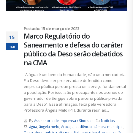
Postado: 15 de março de 2023
Marco Regulatório do
15
Saneamento e defesa do caráter
mar
público da Deso serão debatidos
na CMA
“A água é um bem da humanidade, não uma mercadoria.
E a Deso deve ser preservada e defendida como
empresa pública porque presta um serviço fundamental
à população. Por isso, são preocupantes os acenos do
governador de Sergipe sobre parceria público-privada
para a Deso”. Essa afirmação, feita pela vereadora
Professora Ângela Melo (PT), durante reunião...
By
Assessoria de Imprensa / Sindisan
Notícias
água
,
ângela melo
,
Aracaju
,
audiência
,
câmara municipal
,
Deso
,
deso pública
,
dia mundial
,
marco legal
,
privatização
,