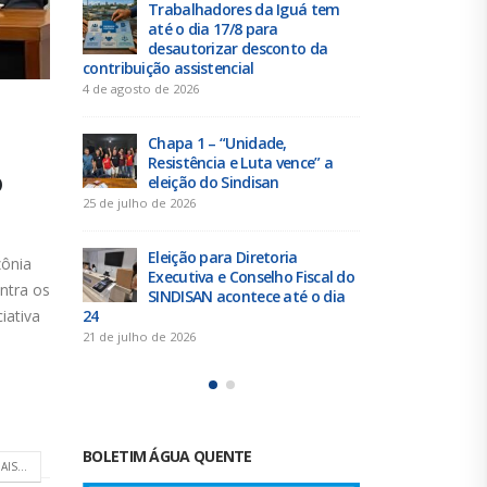
para a
Trabalhadores da Iguá tem
Duas
eito
até o dia 17/8 para
elei
julho
desautorizar desconto da
acon
contribuição assistencial
19 de junho de 
4 de agosto de 2026
m de
Urba
Chapa 1 – “Unidade,
reu
dades
Resistência e Luta vence” a
San
o
eleição do Sindisan
16 de junho de 
25 de julho de 2026
Tra
Eleição para Diretoria
Serg
zônia
presa
Executiva e Conselho Fiscal do
con
ntra os
SINDISAN acontece até o dia
para o ACT 2
iativa
24
11 de junho de 
21 de julho de 2026
BOLETIM ÁGUA QUENTE
AIS...