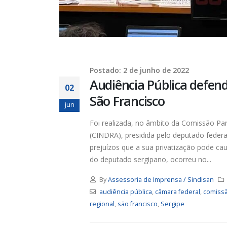
contrib
4 de ago
Postado: 2 de junho de 2022
Audiência Pública defend
02
25 de ju
São Francisco
jun
Foi realizada, no âmbito da Comissão Pa
(CINDRA), presidida pelo deputado federal
prejuízos que a sua privatização pode caus
24
21 de ju
do deputado sergipano, ocorreu no...
By
Assessoria de Imprensa / Sindisan
audiência pública
,
câmara federal
,
comiss
regional
,
são francisco
,
Sergipe