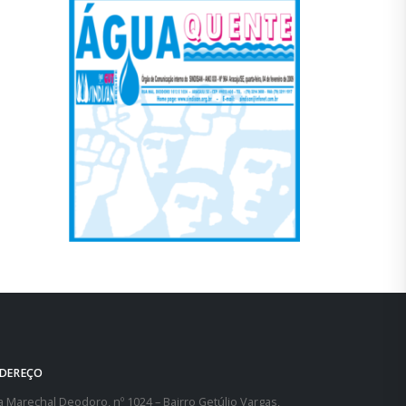
DEREÇO
 Marechal Deodoro, nº 1024 – Bairro Getúlio Vargas,