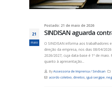
Trabalhadores da Iguá tem
até o dia 17/8 para
desautorizar desconto da
contribuição assistencial
19 de ju
4 de agosto de 2026
Postado: 21 de maio de 2026
SINDISAN aguarda contr
Chapa 1 – “Unidade,
21
Resistência e Luta vence” a
eleição do Sindisan
16 de ju
maio
O SINDISAN informa aos trabalhadores e 
25 de julho de 2026
direção da empresa, nos dias 08/04/2026
2026/2027, cuja data-base é 1º de maio.
Eleição para Diretoria
quanto à apresentação...
Executiva e Conselho Fiscal do
SINDISAN acontece até o dia
para o
By
Assessoria de Imprensa / Sindisan
24
11 de ju
acordo coletivo
,
direitos
,
iguá sergipe
,
neg
21 de julho de 2026