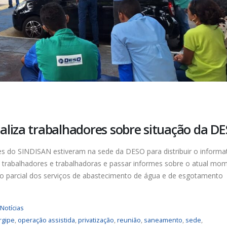
aliza trabalhadores sobre situação da D
tes do SINDISAN estiveram na sede da DESO para distribuir o informa
 trabalhadores e trabalhadoras e passar informes sobre o atual mo
o parcial dos serviços de abastecimento de água e de esgotamento
Notícias
rgipe
,
operação assistida
,
privatização
,
reunião
,
saneamento
,
sede
,