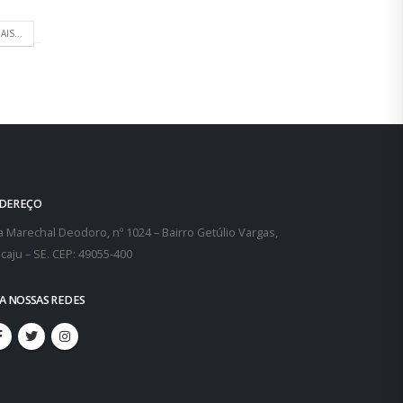
AIS...
DEREÇO
 Marechal Deodoro, nº 1024 – Bairro Getúlio Vargas,
caju – SE. CEP: 49055-400
GA NOSSAS REDES