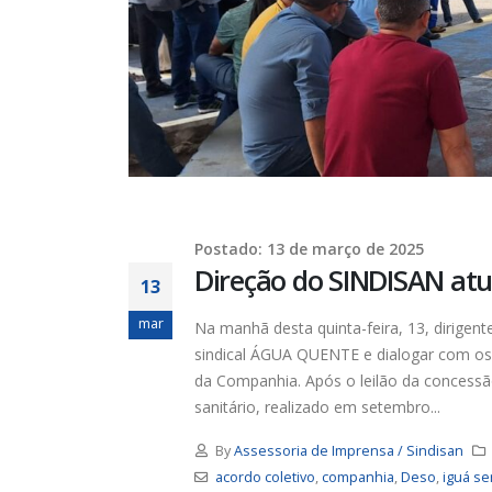
Postado: 13 de março de 2025
Direção do SINDISAN atu
13
mar
Na manhã desta quinta-feira, 13, dirigen
sindical ÁGUA QUENTE e dialogar com os
da Companhia. Após o leilão da concessã
sanitário, realizado em setembro...
By
Assessoria de Imprensa / Sindisan
acordo coletivo
,
companhia
,
Deso
,
iguá se