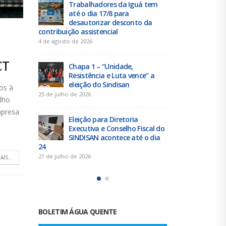
 tem
Duas chapas inscritas para a
Tra
eleição do SINDISAN; pleito
até 
 da
acontece de 21 a 24 de julho
des
contribuição 
19 de junho de 2026
4 de agosto de 
Urbanitários participam de
CT
reunião do Comitê de
Chap
e” a
Saneamento do ConCidades
Resi
elei
16 de junho de 2026
os à
25 de julho de 
lho
Trabalhadores da Iguá
mpresa
Sergipe rejeitam
Elei
scal do
contraproposta da empresa
Exec
o dia
para o ACT 2026-2027
SIND
24
11 de junho de 2026
21 de julho de 
AIS...
BOLETIM ÁGUA QUENTE