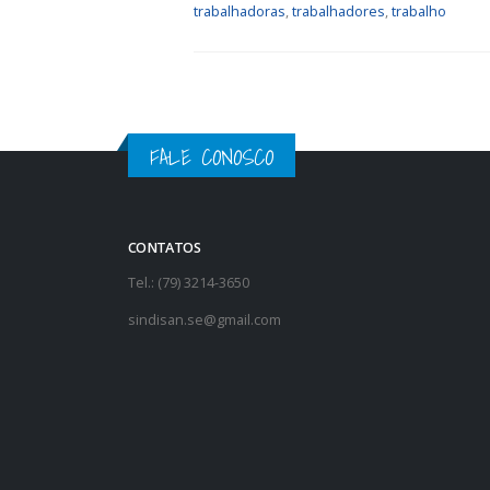
trabalhadoras
,
trabalhadores
,
trabalho
FALE CONOSCO
CONTATOS
Tel.: (79) 3214-3650
sindisan.se@gmail.com