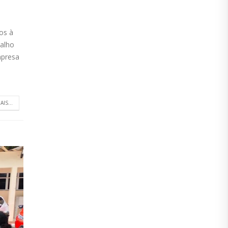
os à
balho
mpresa
AIS...