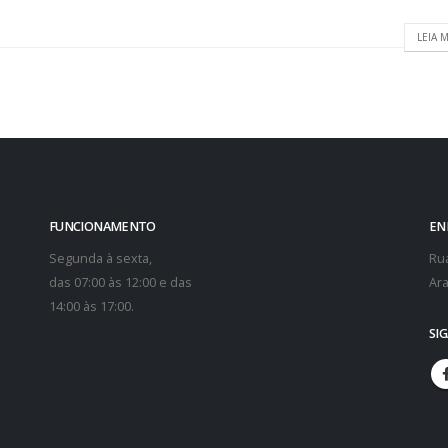
LEIA M
FUNCIONAMENTO
EN
Segunda à sexta,
Rua
das 07:00 às 12:00 e das
Ara
14:00 às 17:00.
SI