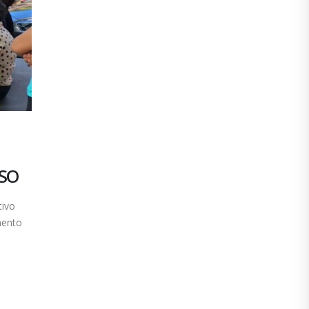
ESO
tivo
mento