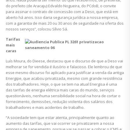
anos. Nada poderia ser melhor do que recebermos, de presente,
do prefeito (de Aracaju) Edvaldo Nogueira, do PCdoB, o convite
para assinar o contrato de concessão com a Deso, que está em
aberto há anos. Isso daria segurança jurídica a nossa empresa,
com a garantia de mais 20 ou 30 anos de seguridade na oferta dos
nossos serviços”, colocou Sílvio Sá.
Tarifas
mais
caras
Luís Moura, do Dieese, destacou que o discurso de que a Deso vai
melhorar se for vendida é ilusório e falacioso. Ele lembrou de que
esse mesmo discurso foi aplicado para justificar a venda da antiga
Energipe, que acabou privatizada, mesmo com grande resistência
dos trabalhadores. Hoje, o que se tem na atual Energisa é uma
das tarifas de energia elétrica mais caras do mundo, serviços
questionáveis, nenhuma sensibilidade social na hora de cortar o
fornecimento, demissões, redução violenta dos salários dos
trabalhadores e mais acidentes de trabalho.
“A sociedade tem que estar atenta, principalmente quanto ao
aumento das tarifas, que vai ocorrer se privatizarem a nossa
empresa de saneamento, porque vai se passar a cobrar o ICMS e