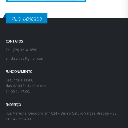
FALE CONOSCO
CONTATOS
Tel.: (79) 3214-3650
sindisan.se@gmail.com
FUNCIONAMENTO
Segunda à sexta,
das 07:00 às 12:00 e das
14:00 às 17:00.
ENDEREÇO
Rua Marechal Deodoro, nº 1024 – Bairro Getúlio Vargas, Aracaju – SE.
CEP: 49055-400