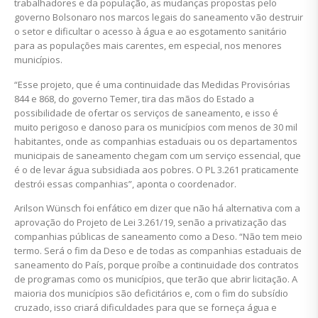
trabalhadores e da população, as mudanças propostas pelo
governo Bolsonaro nos marcos legais do saneamento vão destruir
o setor e dificultar o acesso à água e ao esgotamento sanitário
para as populações mais carentes, em especial, nos menores
municípios.
“Esse projeto, que é uma continuidade das Medidas Provisórias
844 e 868, do governo Temer, tira das mãos do Estado a
possibilidade de ofertar os serviços de saneamento, e isso é
muito perigoso e danoso para os municípios com menos de 30 mil
habitantes, onde as companhias estaduais ou os departamentos
municipais de saneamento chegam com um serviço essencial, que
é o de levar água subsidiada aos pobres. O PL 3.261 praticamente
destrói essas companhias”, aponta o coordenador.
Arilson Wünsch foi enfático em dizer que não há alternativa com a
aprovação do Projeto de Lei 3.261/19, senão a privatização das
companhias públicas de saneamento como a Deso. “Não tem meio
termo. Será o fim da Deso e de todas as companhias estaduais de
saneamento do País, porque proíbe a continuidade dos contratos
de programas como os municípios, que terão que abrir licitação. A
maioria dos municípios são deficitários e, com o fim do subsídio
cruzado, isso criará dificuldades para que se forneça água e