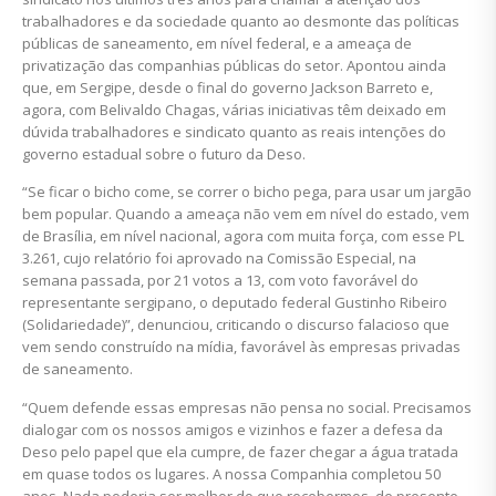
trabalhadores e da sociedade quanto ao desmonte das políticas
públicas de saneamento, em nível federal, e a ameaça de
privatização das companhias públicas do setor. Apontou ainda
que, em Sergipe, desde o final do governo Jackson Barreto e,
agora, com Belivaldo Chagas, várias iniciativas têm deixado em
dúvida trabalhadores e sindicato quanto as reais intenções do
governo estadual sobre o futuro da Deso.
“Se ficar o bicho come, se correr o bicho pega, para usar um jargão
bem popular. Quando a ameaça não vem em nível do estado, vem
de Brasília, em nível nacional, agora com muita força, com esse PL
3.261, cujo relatório foi aprovado na Comissão Especial, na
semana passada, por 21 votos a 13, com voto favorável do
representante sergipano, o deputado federal Gustinho Ribeiro
(Solidariedade)”, denunciou, criticando o discurso falacioso que
vem sendo construído na mídia, favorável às empresas privadas
de saneamento.
“Quem defende essas empresas não pensa no social. Precisamos
dialogar com os nossos amigos e vizinhos e fazer a defesa da
Deso pelo papel que ela cumpre, de fazer chegar a água tratada
em quase todos os lugares. A nossa Companhia completou 50