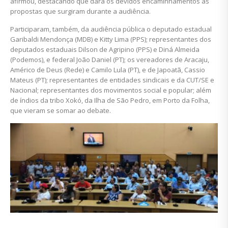
afirmou, destacando que dará os devidos encaminhamentos às
propostas que surgiram durante a audiência.
Participaram, também, da audiência pública o deputado estadual
Garibaldi Mendonça (MDB) e Kitty Lima (PPS); representantes dos
deputados estaduais Dilson de Agripino (PPS) e Diná Almeida
(Podemos), e federal João Daniel (PT); os vereadores de Aracaju,
Américo de Deus (Rede) e Camilo Lula (PT), e de Japoatã, Cassio
Mateus (PT); representantes de entidades sindicais e da CUT/SE e
Nacional; representantes dos movimentos social e popular; além
de índios da tribo Xokó, da Ilha de São Pedro, em Porto da Folha,
que vieram se somar ao debate.