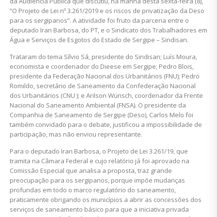
da Audiência Pública que discutiu, na manhã desta sexta-feira (8),
“O Projeto de Lei nº 3.261/2019 e os riscos de privatização da Deso
para os sergipanos”. A atividade foi fruto da parceria entre o
deputado Iran Barbosa, do PT, e o Sindicato dos Trabalhadores em
Água e Serviços de Esgotos do Estado de Sergipe – Sindisan.
Trataram do tema Sílvio Sá, presidente do Sindisan; Luís Moura,
economista e coordenador do Dieese em Sergipe; Pedro Blois,
presidente da Federação Nacional dos Urbanitários (FNU); Pedro
Romildo, secretário de Saneamento da Confederação Nacional
dos Urbanitários (CNU ); e Arilson Wünsch, coordenador da Frente
Nacional do Saneamento Ambiental (FNSA). O presidente da
Companhia de Saneamento de Sergipe (Deso), Carlos Melo foi
também convidado para o debate, justificou a impossibilidade de
participação, mas não enviou representante.
Para o deputado Iran Barbosa, o Projeto de Lei 3.261/19, que
tramita na Câmara Federal e cujo relatório já foi aprovado na
Comissão Especial que analisa a proposta, traz grande
preocupação para os sergipanos, porque impõe mudanças
profundas em todo o marco regulatório do saneamento,
praticamente obrigando os municípios a abrir as concessões dos
serviços de saneamento básico para que a iniciativa privada