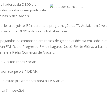
abalhadores da DESO e em
s dos outdoors em pontos da
e nas redes sociais.
da-feira seguinte (30), durante a programação da TV Atalaia, será vei
valorização da DESO e dos seus trabalhadores.
propagandas da campanha em rádios de grande audiência em todo o e
m Pan FM, Rádio Progresso FM de Lagarto, Xodó FM de Glória, a Lua
iana e a Rádio Comércio de Aracaju.
s VTs nas redes sociais.
rocinada pelo SINDISAN.
 que estão programadas para a TV Atalaia:
rta (1 inserção)