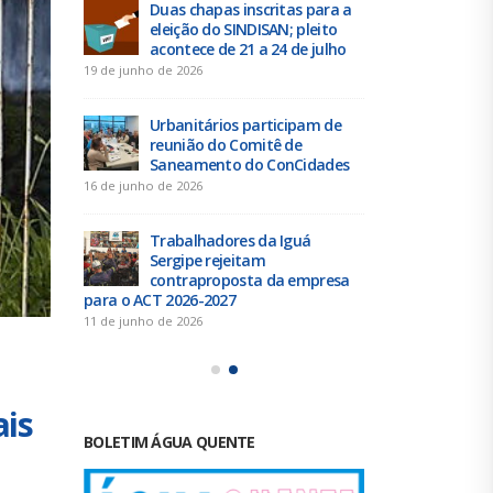
 tem
Duas chapas inscritas para a
Tra
eleição do SINDISAN; pleito
até 
 da
acontece de 21 a 24 de julho
des
contribuição 
19 de junho de 2026
4 de agosto de 
Urbanitários participam de
reunião do Comitê de
Chap
e” a
Saneamento do ConCidades
Resi
elei
16 de junho de 2026
25 de julho de 
Trabalhadores da Iguá
Sergipe rejeitam
Elei
scal do
contraproposta da empresa
Exec
o dia
para o ACT 2026-2027
SIND
24
11 de junho de 2026
21 de julho de 
ais
BOLETIM ÁGUA QUENTE