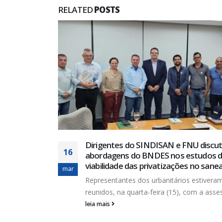
RELATED
POSTS
indical e
Dirigentes do SINDISAN e FNU disc
16
ção da
abordagens do BNDES nos estudos 
viabilidade das privatizações no san
mar
 Saneamento
Representantes dos urbanitários estivera
reunidos, na quarta-feira (15), com a asses
leia mais