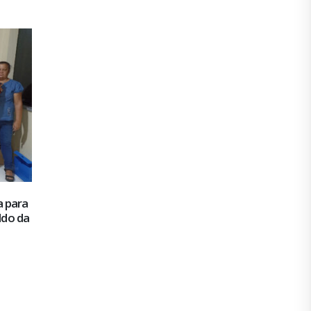
a para
ldo da
No SAAE/Estância, leituristas reivindicam
16
adicional de risco
nov
Os leituristas sabem o risco que correm quando
executar suas...
leia mais