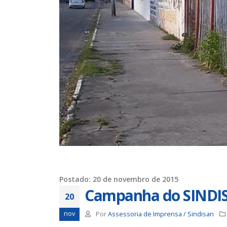
Trabalhadores da Iguá tem
até o dia 17/8 para
desautorizar desconto da
contribuição assistencial
19 de ju
4 de agosto de 2026
Chapa 1 – “Unidade,
Resistência e Luta vence” a
eleição do Sindisan
16 de ju
25 de julho de 2026
Eleição para Diretoria
Executiva e Conselho Fiscal do
SINDISAN acontece até o dia
para o
24
11 de ju
21 de julho de 2026
Postado: 20 de novembro de 2015
Campanha do SINDISAN
20
nov
Por
Assessoria de Imprensa / Sindisan