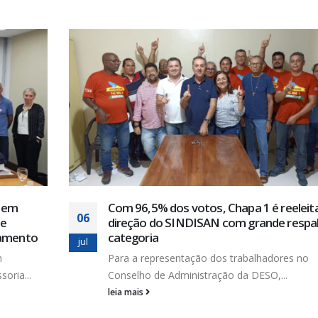
utem
Com 96,5% dos votos, Chapa 1 é reeleit
06
de
direção do SINDISAN com grande respa
eamento
categoria
jul
m
Para a representação dos trabalhadores no
soria...
Conselho de Administração da DESO,...
leia mais