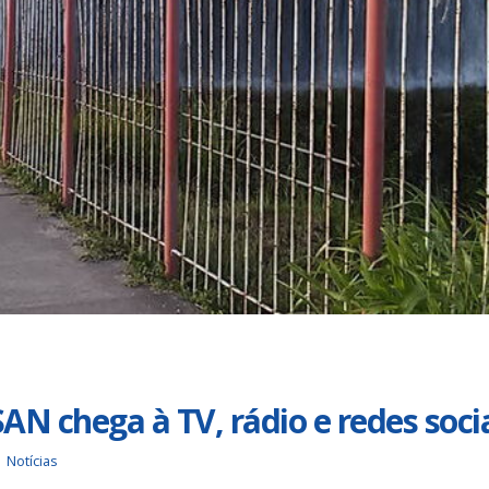
Duas chapas inscritas para a
Trabalhadores da Iguá
eleição do SINDISAN; pleito
até o dia 17/8 para
acontece de 21 a 24 de julho
desautorizar desconto
contribuição assistencial
nho de 2026
4 de agosto de 2026
Urbanitários participam de
reunião do Comitê de
Chapa 1 – “Unidade,
Saneamento do ConCidades
Resistência e Luta venc
eleição do Sindisan
nho de 2026
25 de julho de 2026
Trabalhadores da Iguá
Sergipe rejeitam
Eleição para Diretoria
contraproposta da empresa
Executiva e Conselho Fi
 ACT 2026-2027
SINDISAN acontece até 
24
nho de 2026
21 de julho de 2026
 chega à TV, rádio e redes soci
Notícias