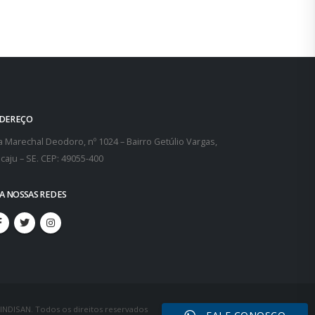
DEREÇO
 Marechal Deodoro, nº 1024 – Bairro Getúlio Vargas,
caju – SE. CEP: 49055-400
GA NOSSAS REDES
SINDISAN. Todos os direitos reservados