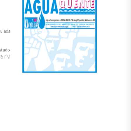
culada
stado
ndê FM