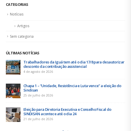
ÚLTIMAS NOTÍCIAS
esautorizar
Duas chapas inscritas para a eleição do SINDISAN; p
acontece de 21 a 24 de julho
19 de junho de 2026
leição do
Urbanitários participam de reunião do Comitê de
Saneamento do ConCidades
16 de junho de 2026
 do
Trabalhadores da Iguá Sergipe rejeitam contrapr
empresa para o ACT 2026-2027
11 de junho de 2026
BOLETIM ÁGUA QUENTE