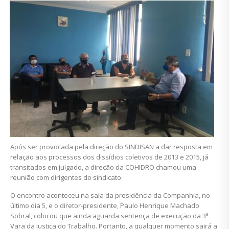
Após ser provocada pela direção do SINDISAN a dar resposta em
relação aos processos dos dissídios coletivos de 2013 e 2015, já
transitados em julgado, a direção da COHIDRO chamou uma
reunião com dirigentes do sindicato.
O encontro aconteceu na sala da presidência da Companhia, no
último dia 5, e o diretor-presidente, Paulo Henrique Machado
Sobral, colocou que ainda aguarda sentença de execução da 3ª
Vara da Justiça do Trabalho. Portanto, a qualquer momento sairá a