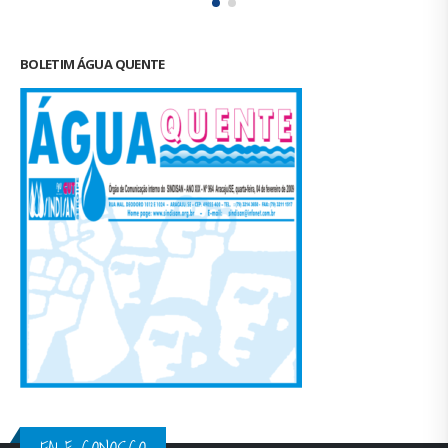
FALE CONOSCO
CONTATOS
Tel.: (79) 3214-3650
sindisan.se@gmail.com