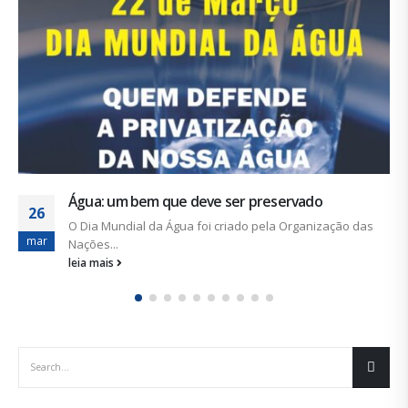
COHIDRO: não querem pagar o retroativo Com referênc
jul
ao Acordo Coletivo de...
leia mais
s
CATEGORIAS
Notícias
Artigos
Sem categoria