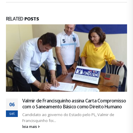
RELATED
POSTS
mpromisso
Lei Maria da Penha completa 14 anos
11
Humano
Na última sexta-feira, dia 7, a Lei 11.340/2006, Lei
ago
r de
da...
leia mais