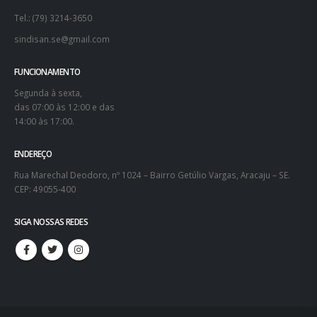
Tel.: (79) 3214-3650
sindisan.se@gmail.com
FUNCIONAMENTO
Segunda à sexta,
das 07:00 às 12:00 e das
14:00 às 17:00.
ENDEREÇO
Rua Marechal Deodoro, nº 1024 – Bairro Getúlio Vargas, Aracaju – SE.
CEP: 49055-400
SIGA NOSSAS REDES