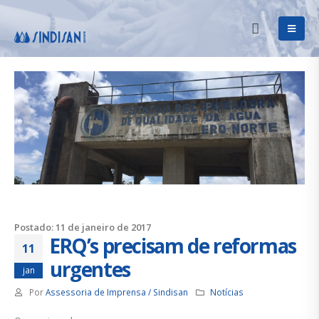
Postado: 11 de janeiro de 2017
ERQ’s precisam de reformas
11
urgentes
jan
Por
Assessoria de Imprensa / Sindisan
Notícias