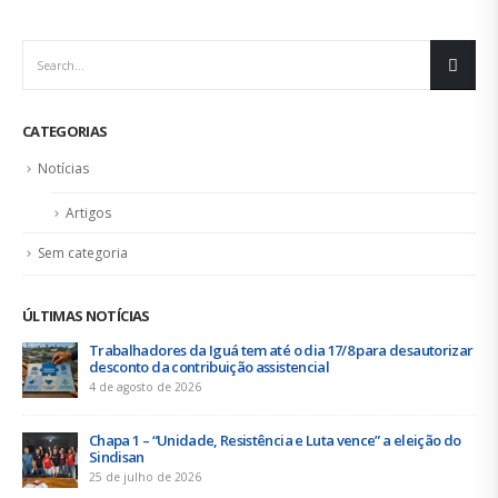
20
A FNU – Federação Nacional dos Urbanitários –
nov
completou, no dia...
leia mais
CATEGORIAS
Notícias
Artigos
Sem categoria
ÚLTIMAS NOTÍCIAS
Duas chapas inscritas para a eleição do SINDISAN; pleito
acontece de 21 a 24 de julho