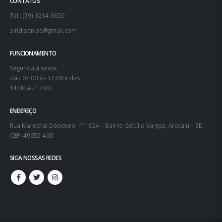
CONTATOS
Tel.: (79) 3214-3650
sindisan.se@gmail.com
FUNCIONAMENTO
Segunda à sexta,
das 07:00 às 12:00 e das
14:00 às 17:00.
ENDEREÇO
Rua Marechal Deodoro, nº 1024 – Bairro Getúlio Vargas, Aracaju – SE.
CEP: 49055-400
SIGA NOSSAS REDES