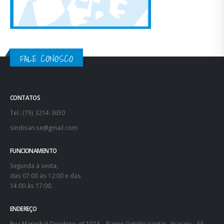
FALE CONOSCO
CONTATOS
Tel.: (79) 3214-3650
sindisan.se@gmail.com
FUNCIONAMENTO
Segunda à sexta,
das 07:00 às 12:00 e das
14:00 às 17:00.
ENDEREÇO
Rua Marechal Deodoro, nº 1024 – Bairro Getúlio Vargas, Aracaju – SE.