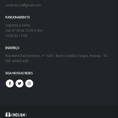
sindisan.se@gmail.com
FUNCIONAMENTO
Segunda à sexta,
das 07:00 às 12:00 e das
14:00 às 17:00.
ENDEREÇO
Rua Marechal Deodoro, nº 1024 – Bairro Getúlio Vargas, Aracaju – SE.
CEP: 49055-400
SIGA NOSSAS REDES