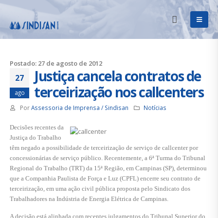
Postado: 27 de agosto de 2012
Justiça cancela contratos de
27
terceirização nos callcenters
ago
Por
Assessoria de Imprensa / Sindisan
Notícias
Decisões recentes da
Justiça do Trabalho
têm negado a possibilidade de terceirização de serviço de callcenter por
concessionárias de serviço público. Recentemente, a 6ª Turma do Tribunal
Regional do Trabalho (TRT) da 15ª Região, em Campinas (SP), determinou
que a Companhia Paulista de Força e Luz (CPFL) encerre seu contrato de
terceirização, em uma ação civil pública proposta pelo Sindicato dos
Trabalhadores na Indústria de Energia Elétrica de Campinas.
A decisão está alinhada com recentes julgamentos do Tribunal Superior do