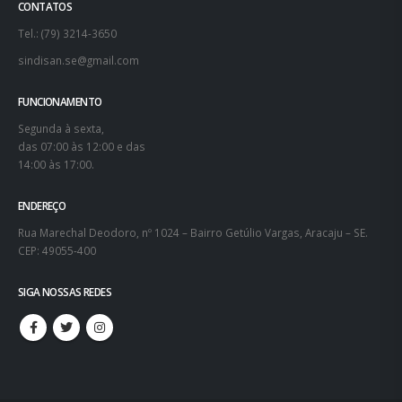
CONTATOS
Tel.: (79) 3214-3650
sindisan.se@gmail.com
FUNCIONAMENTO
Segunda à sexta,
das 07:00 às 12:00 e das
14:00 às 17:00.
ENDEREÇO
Rua Marechal Deodoro, nº 1024 – Bairro Getúlio Vargas, Aracaju – SE.
CEP: 49055-400
SIGA NOSSAS REDES