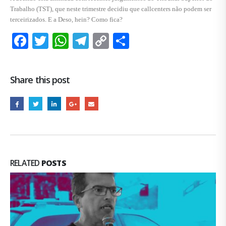
Trabalho (TST), que neste trimestre decidiu que callcenters não podem ser
terceirizados. E a Deso, hein? Como fica?
Facebook
Twitter
WhatsApp
Telegram
Copy
Share
Link
Share this post
RELATED
POSTS