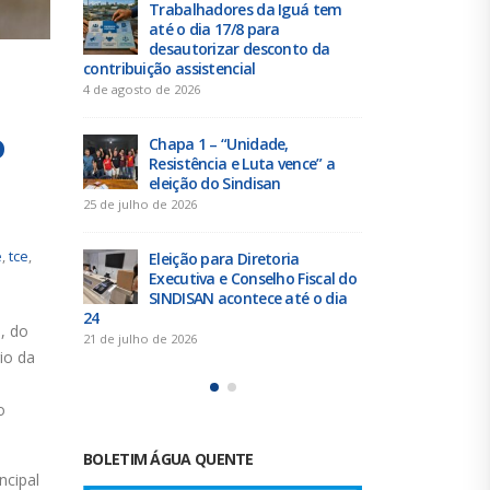
uá tem
Duas chapas inscritas para a
T
eleição do SINDISAN; pleito
at
to da
acontece de 21 a 24 de julho
de
contribuiçã
19 de junho de 2026
4 de agosto d
Urbanitários participam de
o
reunião do Comitê de
Ch
nce” a
Saneamento do ConCidades
Re
el
16 de junho de 2026
25 de julho d
Trabalhadores da Iguá
e
,
tce
,
a
Sergipe rejeitam
El
Fiscal do
contraproposta da empresa
Ex
é o dia
para o ACT 2026-2027
SI
24
11 de junho de 2026
, do
21 de julho d
io da
o
BOLETIM ÁGUA QUENTE
ncipal