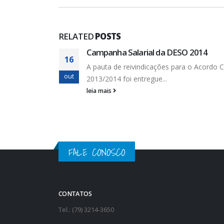
RELATED
POSTS
Privatização, PPPs e desemprego
04
o Coletivo
Uma nuvem negra ronda nossos lares e a n
set
leia mais