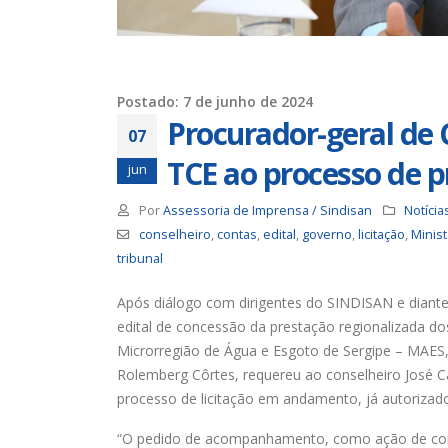
Trabalhadores da Iguá tem
até o dia 17/8 para
desautorizar desconto da
contribuição assistencial
19 de
4 de agosto de 2026
Postado: 7 de junho de 2024
Procurador-geral d
Chapa 1 – “Unidade,
07
Resistência e Luta vence” a
TCE ao processo de 
eleição do Sindisan
16 de
jun
25 de julho de 2026
Por
Assessoria de Imprensa / Sindisan
Notícia
conselheiro
,
contas
,
edital
,
governo
,
licitação
,
Minist
Eleição para Diretoria
Executiva e Conselho Fiscal do
tribunal
SINDISAN acontece até o dia
para
24
11 de
Após diálogo com dirigentes do SINDISAN e diante
21 de julho de 2026
edital de concessão da prestação regionalizada d
Microrregião de Água e Esgoto de Sergipe – MAES,
Rolemberg Côrtes, requereu ao conselheiro José C
processo de licitação em andamento, já autorizado
“O pedido de acompanhamento, como ação de cont