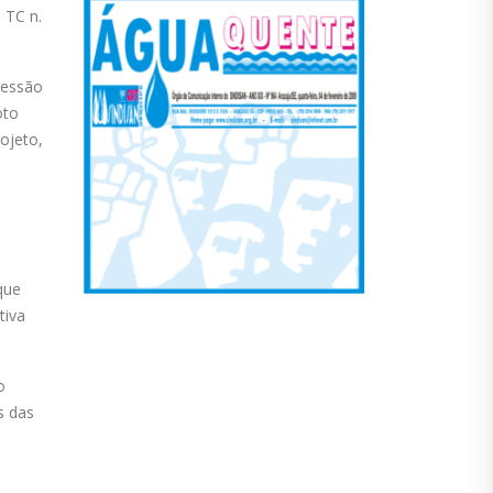
 TC n.
cessão
oto
ojeto,
que
tiva
o
s das