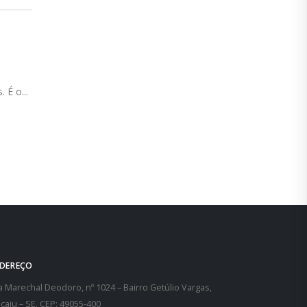
ião de
79% não se aposentariam se reforma de
28
Temer estivesse em vigor no país
mar
para a
Caso já estivessem em vigor, as mudanças
promovidas pela PEC 287,...
leia mais