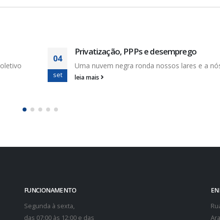
ós. É o...
Comissão Eleitoral realiza primeira reun
26
organização das eleições do SINDISAN
abr
Dando início ao processo de Eleição Sindical 
escolha dos...
leia mais