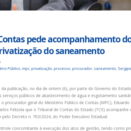
Duas chapas inscritas para a
Trabalhadores da Ig
eleição do SINDISAN; pleito
até o dia 17/8 para
acontece de 21 a 24 de julho
desautorizar descon
contribuição assistencial
 junho de 2026
4 de agosto de 2026
Urbanitários participam de
e Contas pede acompanhamento d
reunião do Comitê de
Chapa 1 – “Unidade,
Saneamento do ConCidades
Resistência e Luta ve
privatização do saneamento
eleição do Sindisan
 junho de 2026
25 de julho de 2026
s
Trabalhadores da Iguá
ério Público
,
mpc
,
privatização
,
processo
,
procurador
,
saneamento
,
Sergip
Sergipe rejeitam
Eleição para Diretori
contraproposta da empresa
Executiva e Conselho 
 o ACT 2026-2027
SINDISAN acontece at
24
 junho de 2026
 da publicação, no dia de ontem (6), por parte do Governo do Estado
21 de julho de 2026
os serviços públicos de abastecimento de água e esgotamento sanitár
 o procurador-geral do Ministério Público de Contas (MPC), Eduardo
arlos Felizola que o Tribunal de Contas do Estado (TCE) acompanhe 
 pelo Decreto n. 703/2024, do Poder Executivo Estadual.
role concomitante à execução dos atos de gestão, tendo como pri