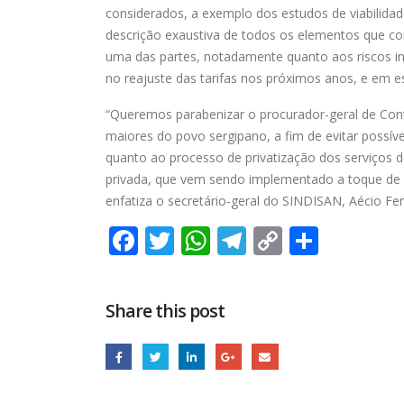
considerados, a exemplo dos estudos de viabilid
descrição exaustiva de todos os elementos que c
uma das partes, notadamente quanto aos riscos ine
no reajuste das tarifas nos próximos anos, e em esp
“Queremos parabenizar o procurador-geral de Con
maiores do povo sergipano, a fim de evitar possíve
quanto ao processo de privatização dos serviços 
privada, que vem sendo implementado a toque de ca
enfatiza o secretário-geral do SINDISAN, Aécio Ferr
Facebook
Twitter
WhatsApp
Telegram
Copy
Share
Link
Share this post