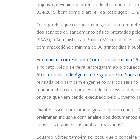
objetivo prevenir a ocorrência de atos danosos ao
334/2019, bem como o art. 4º, da Resolução TC n.
O artigo 4º a que o procurador-geral se refere d
dos serviços de saneamento básico prestados pel
(SAAE), a Administração Pública Municipal ou Est
com antecedência mínima de 30 (trinta) dias à publi
Em
reunião com Eduardo Côrtes, no último dia 29
sindicato, Aécio Ferreira, entregaram ao procurado
Abastecimento de Água e de Esgotamento Sanitári
revisada pelo também engenheiro Marcos Helano 
fundamenta todo o processo de concessão dos serv
privada que vem sendo executado pelo Governo de
Diante disso, o procurador-geral requereu que o 
preliminar, inclusive com análise dos documento
consultas e audiências públicas realizadas”.
Eduardo Côrtes também solicitou que o conselheir