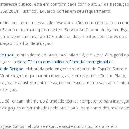
 interesse público, está em conformidade com o art. 21 da Resolução
 359/2024”, justificou Eduardo Côrtes em seu requerimento.
etermina que, em processos de desestatização, como é o caso da con
o Estado e por municípios que têm Serviço Autônomo de Água e Esg
adual deve encaminhar ao TCE todos os documentos definidores do pr
cação do edital de licitação.
 de maio
, o presidente do SINDISAN, Silvio Sá, e o secretário-geral do
r-geral a
Nota Técnica que analisa o Plano Microrregional de
o de Sergipe
, elaborada pelo engenheiro Adauto do Espírito Santo e
Montenegro, e que aponta nove graves erros e omissões no Plano, 
iços de abastecimento de água e de esgotamento sanitário à inicia
 Sergipe.
TCE dê “encaminhamento à unidade técnica competente para instruçã
s e alegações encaminhadas pelo SINDISAN, bem como dos resultado
o José Carlos Felizola se debruce sobre outros pontos a serem