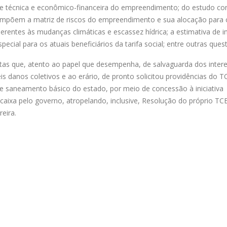
ade técnica e econômico-financeira do empreendimento; do estudo c
ompõem a matriz de riscos do empreendimento e sua alocação para 
rentes às mudanças climáticas e escassez hídrica; a estimativa de 
ecial para os atuais beneficiários da tarifa social; entre outras ques
tas que, atento ao papel que desempenha, de salvaguarda dos inter
is danos coletivos e ao erário, de pronto solicitou providências do T
de saneamento básico do estado, por meio de concessão à iniciativa
ixa pelo governo, atropelando, inclusive, Resolução do próprio TCE
eira.