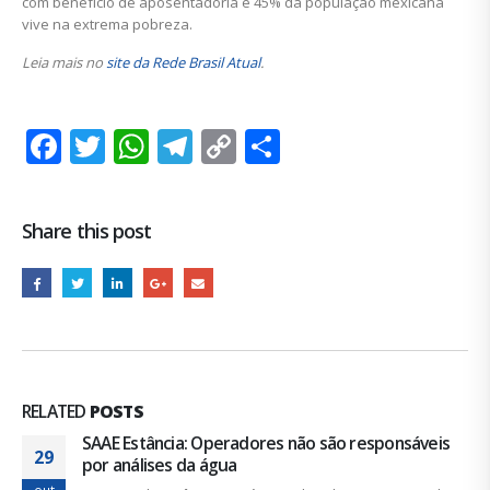
com benefício de aposentadoria e 45% da população mexicana
vive na extrema pobreza.
Leia mais no
site da Rede Brasil Atual
.
Facebook
Twitter
WhatsApp
Telegram
Copy
Share
Link
Share this post
RELATED
POSTS
SAAE Estância: Operadores não são responsáveis
29
por análises da água
out